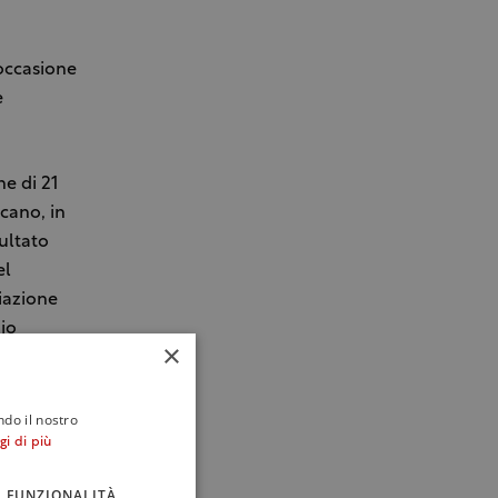
 occasione
e
ne di 21
lcano, in
sultato
el
iazione
io
×
igioso
ndo il nostro
gi di più
i di Eataly
di piatti
FUNZIONALITÀ