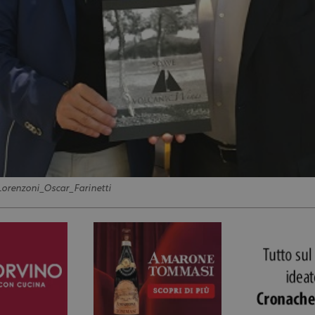
orenzoni_Oscar_Farinetti