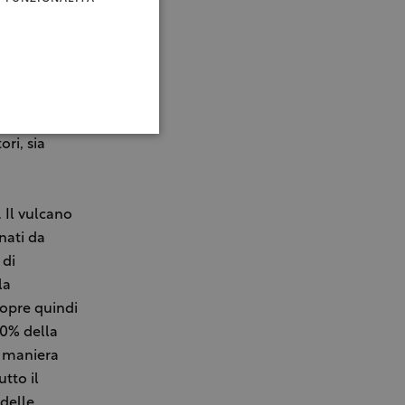
ti
e più
l Consorzio
propria
 di
ri, sia
. Il vulcano
inati da
 di
la
icopre quindi
10% della
n maniera
utto il
 delle