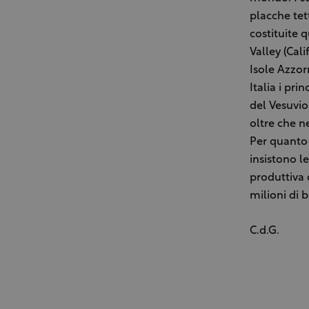
placche tet
costituite 
Valley (Cali
Isole Azzorr
Italia i pri
del Vesuvio 
oltre che ne
Per quanto 
insistono l
produttiva d
milioni di b
C.d.G.