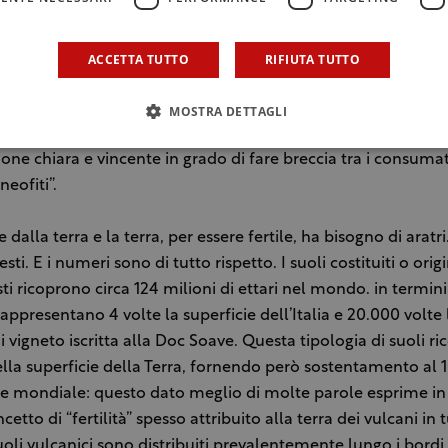
la brace o alla griglia, proposti poi in abbinamento a vini na
ente da suolo vulcanico.
o di iniziative come quella appena conclusa nelle sedi italian
ACCETTA TUTTO
RIFIUTA TUTTO
tive di Eataly – sottolinea Arturo Stocchetti, presidente de
 dimostra come il Vulcano, oltre a rappresentare una vera e 
MOSTRA DETTAGLI
le” in grado di collegare tutta l’Italia del vino, sia una chiave
ne chiara e vincente in grado di fare breccia tra i consumato
neofiti”.
e dalla terra e la terra, per essere fertile, ha bisogno di aratri
sti. E i numeri sono di tutto rispetto. I suoli costituiti o orig
ti ricoprono circa 124 milioni di ettari nel mondo. in termini
appresentano 4 volte la superficie dell’Italia e 20.000 volte 
i vigneto iscritta alla Doc Soave. Questa tipologia di suoli r
della superficie della Terra, fornendo però sostentamento al 
e mondiale: questo dato meglio di molte parole esprime i
ncetto di “fertilità” spesso attribuito alla terra dei vulcani in t
oli vulcanici sono distribuiti prevalentemente lungo i bordi