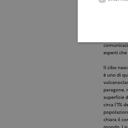
preparati al
esclusivam
“Il success
rappresenta
di tutela –
“spina dorsa
comunicazio
esperti che 
Il cibo nasc
è uno di que
vulcanoclas
paragone, r
superficie d
circa l’1% 
popolazion
chiara il co
mondo. I su