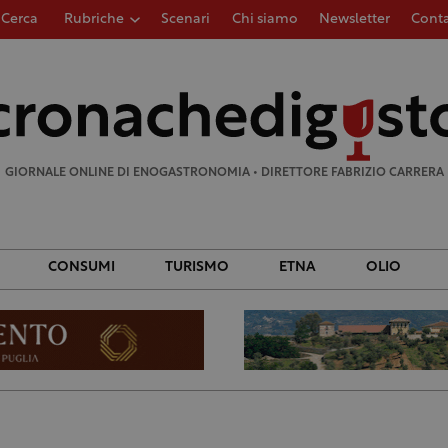
Cerca
Rubriche
Scenari
Chi siamo
Newsletter
Conta
Ricerca
per:
GIORNALE ONLINE DI ENOGASTRONOMIA • DIRETTORE FABRIZIO CARRERA
CONSUMI
TURISMO
ETNA
OLIO