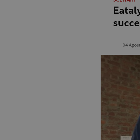
SCENARI
Eatal
succe
04 Agos