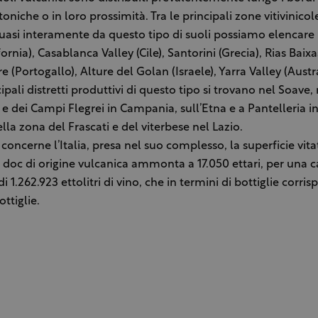
toniche o in loro prossimità. Tra le principali zone vitivinico
quasi interamente da questo tipo di suoli possiamo elencar
fornia), Casablanca Valley (Cile), Santorini (Grecia), Rias Baix
e (Portogallo), Alture del Golan (Israele), Yarra Valley (Austra
ncipali distretti produttivi di questo tipo si trovano nel Soave,
e dei Campi Flegrei in Campania, sull’Etna e a Pantelleria in 
lla zona del Frascati e del viterbese nel Lazio.
concerne l’Italia, presa nel suo complesso, la superficie vita
e doc di origine vulcanica ammonta a 17.050 ettari, per una 
i 1.262.923 ettolitri di vino, che in termini di bottiglie corri
ottiglie.