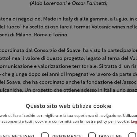
(Aldo Lorenzoni e Oscar Farinetti)
catena di negozi del Made in Italy di alta gamma, a luglio, in
el fuoco” ha scelto di ospitare il format Volcanic wines nell
 sedi di Milano, Roma e Torino.
, coordinata dal Consorzio del Soave, ha visto la partecipazio
ottolinea il valore di questo progetto, legato al tema del Vu
omunicazione e valorizzazione territoriale. Si tratta di un ri
vo che giunge dopo sei anni di impegnativo lavoro da parte d
el Soave, che ha coordinato anche la fondazione dell'assoc
ulcaniche. Un progetto che ottiene adesso in Italia uno spaz
opo il forte interesse suscitato all'estero, in primis al prest
Questo sito web utilizza cookie
f Master of wine di Londra.
web utilizza i cookie per migliorare la tua esperienza di navigazione. Utilizza
 acconsenti a tutti i cookie in conformità con la nostra policy per i cookie.
Leg
re una coerenza tematica per tutto il mese di luglio nelle sed
Roma e Torino, sono stati ideati menù ispirati al fuoco, e quin
ENTE NECESSARI
PERFORMANCE
TARGETING