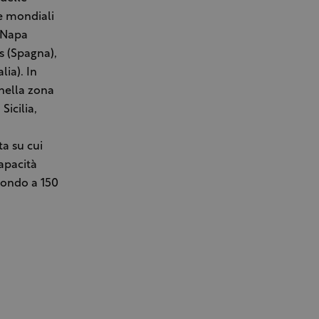
le mondiali
e Napa
as (Spagna),
lia). In
 nella zona
Sicilia,
ta su cui
capacità
spondo a 150