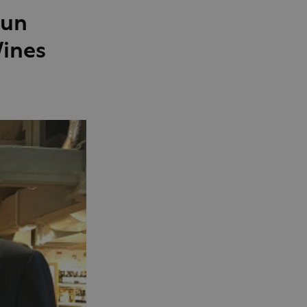
 un
Wines