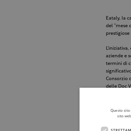
Eataly, la 
del “mese d
prestigiose
L'iniziativa
aziende e s
termini di c
significati
Consorzio d
delle Doc V
importante d
Institute o
Questo sito 
sito web
Per garanti
di Milano, 
STRETTAM