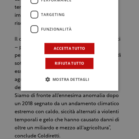
termico improvviso ha inevitabilmente un
TARGETING
impatto anche sull'aumento dei costi di
riscaldamento delle produzioni in serra.
FUNZIONALITÀ
Il conto per l'agricoltura – continua Coldiretti
– potrebbe salire in misura esponenziale
ACCETTA TUTTO
perché con le temperature di molti gradi al di
RIFIUTA TUTTO
sotto dello zero per più giorni rischiano di
essere compromesse anche le piante, dagli
MOSTRA DETTAGLI
agrumi agli ulivi già decimati a causa
dell'ondata di gelo di Burian lo scorso anno.
Siamo di fronte all'ennesima anomalia dopo
un 2018 segnato da un andamento climatico
estremo con caldo, siccità alternati a violenti
temporali e gelo che hanno causato danni di
oltre un miliardo e mezzo all'agricoltura”,
conclude Coldiretti.