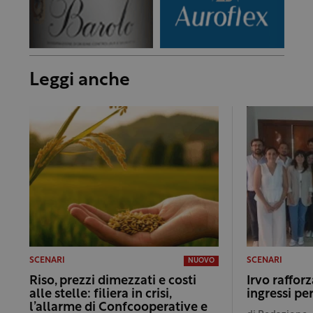
Leggi anche
SCENARI
SCENARI
NUOVO
Riso, prezzi dimezzati e costi
Irvo rafforz
alle stelle: filiera in crisi,
ingressi per
l’allarme di Confcooperative e