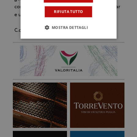
consapevole, con la proliferazione di wine bar
RIFIUTA TUTTO
e un vero boom dell'enoturismo”.
MOSTRA DETTAGLI
C.d.G.