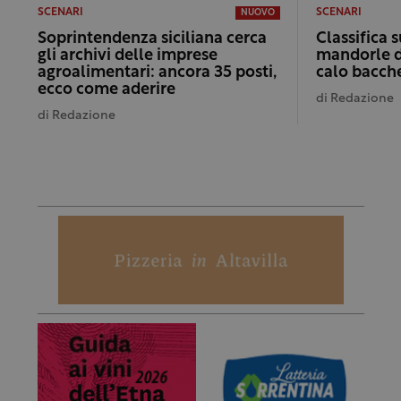
SCENARI
SCENARI
NUOVO
Soprintendenza siciliana cerca
Classifica 
gli archivi delle imprese
mandorle d
agroalimentari: ancora 35 posti,
calo bacche
ecco come aderire
di
Redazione
di
Redazione