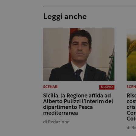
Leggi anche
SCENARI
SCEN
NUOVO
Sicilia, la Regione affida ad
Ris
Alberto Pulizzi l’interim del
cost
dipartimento Pesca
cris
mediterranea
Con
Col
di
Redazione
di
R