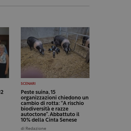
SCENARI
12
Peste suina, 15
organizzazioni chiedono un
cambio di rotta: “A rischio
biodiversità e razze
autoctone”. Abbattuto il
10% della Cinta Senese
di
Redazione