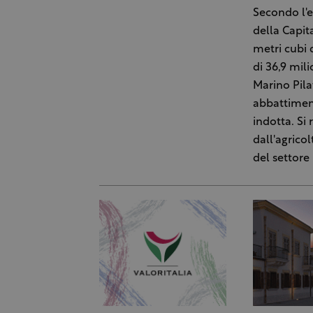
Secondo l'e
della Capita
metri cubi 
di 36,9 mili
Marino Pila
abbattiment
indotta. Si 
dall'agrico
del settore 