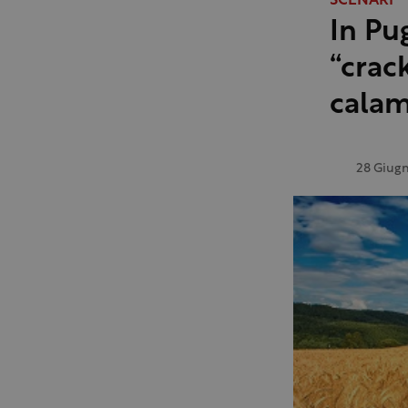
SCENARI
In Pug
“crack
calam
28 Giug