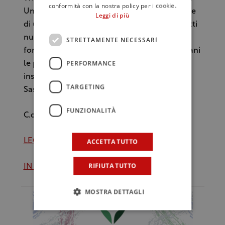
conformità con la nostra policy per i cookie.
Un Pinot in purezza che affina in botti vecchie
Leggi di più
di undici mesi con un passaggio anche in botti
nuove. Un vino tipico americano dal gusto
STRETTAMENTE NECESSARI
forse troppo “estremo” per noi italiani. Domani
PERFORMANCE
le posizioni numero 6 e numero 5. Si
inseguono voci sulla presenza “altissima” del
TARGETING
Sassicaia. Vedremo se saranno confermate.
FUNZIONALITÀ
C.d.G.
LEGGI QUI LE POSIZIONI 10 E 9
ACCETTA TUTTO
RIFIUTA TUTTO
IN QUESTO LINK LA CLASSIFICA DEL 2017
MOSTRA DETTAGLI