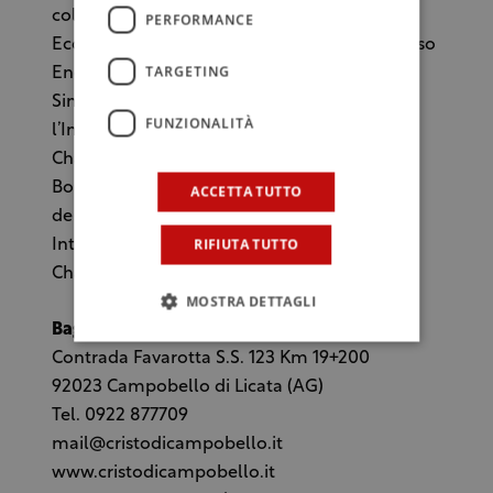
coloro che vi si dedicano.
PERFORMANCE
Ecco le tappe che li ha visti premiati: Concorso
TARGETING
Enologico Internazionale La selezione del
Sindaco, il Decanter World Wine Awards,
FUNZIONALITÀ
l’International Wine & Spirit Competition, il
Challenge International du Vin di
Bordeaux, Concours Mondial
ACCETTA TUTTO
de Bruxelles, Concorso Enologico
RIFIUTA TUTTO
Internazionale Premium Select Wine
Challenge ProWein di Düsseldorf.
MOSTRA DETTAGLI
Baglio Del Cristo Di Campobello
Contrada Favarotta S.S. 123 Km 19+200
92023 Campobello di Licata (AG)
Tel. 0922 877709
mail@cristodicampobello.it
www.cristodicampobello.it