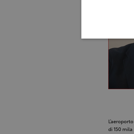
L’aeroporto 
di 150 mila 