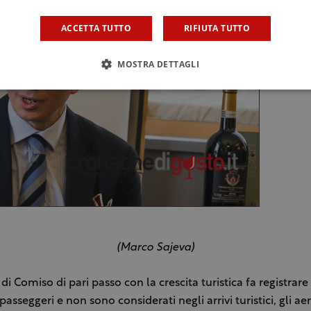
ACCETTA TUTTO
RIFIUTA TUTTO
MOSTRA DETTAGLI
(Marco Sajeva)
di Comiso di pari passo con la crescita turistica fa registrare 
passeggeri e non sono considerati negli arrivi turistici, gli ae