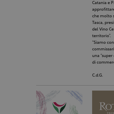
Catania e P
approfittare
che molto s
Tasca, pres
del Vino Ce
territorio”.
“Siamo conv
commissari
una “super
di commerci
C.d.G.