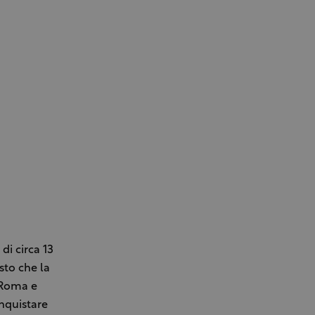
di circa 13
sto che la
, Roma e
onquistare