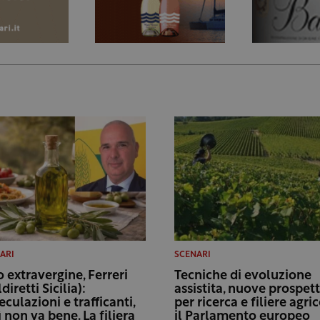
ARI
SCENARI
o extravergine, Ferreri
Tecniche di evoluzione
diretti Sicilia):
assistita, nuove prospet
eculazioni e trafficanti,
per ricerca e filiere agric
ì non va bene. La filiera
il Parlamento europeo