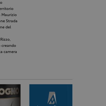
mo
erritorio
a Maurizio
one Strada
one del
 Rizzo,
o creando
nta camera