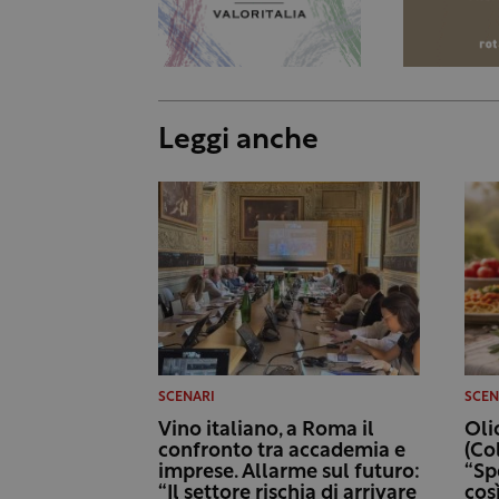
Leggi anche
SCENARI
SCEN
Vino italiano, a Roma il
Oli
confronto tra accademia e
(Col
imprese. Allarme sul futuro:
“Sp
“Il settore rischia di arrivare
cos