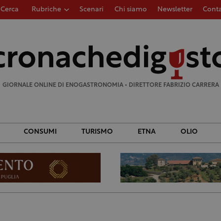
Cerca
Rubriche
Scenari
Chi siamo
Newsletter
Conta
Ricerca
per:
GIORNALE ONLINE DI ENOGASTRONOMIA • DIRETTORE FABRIZIO CARRERA
CONSUMI
TURISMO
ETNA
OLIO