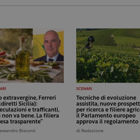
ARI
SCENARI
o extravergine, Ferreri
Tecniche di evoluzione
diretti Sicilia):
assistita, nuove prospet
eculazioni e trafficanti,
per ricerca e filiere agric
ì non va bene. La filiera
il Parlamento europeo
resa trasparente”
approva il regolamento
essandro Bisconti
di
Redazione