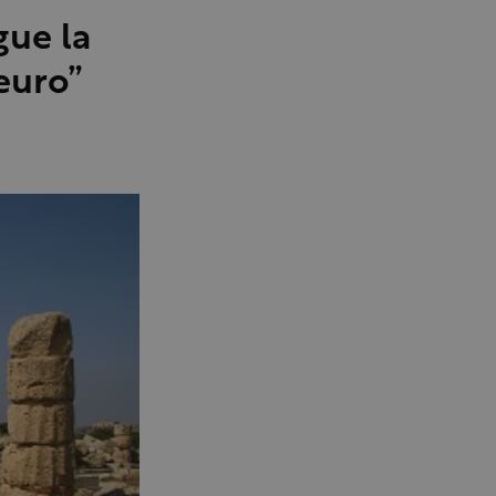
gue la
 euro”