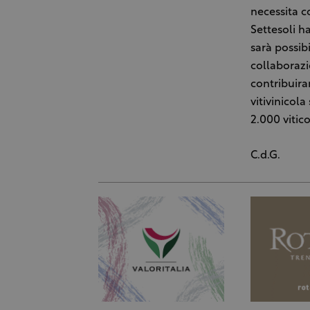
necessita c
Settesoli h
sarà possib
collaborazi
contribuira
vitivinicola
2.000 vitico
C.d.G.