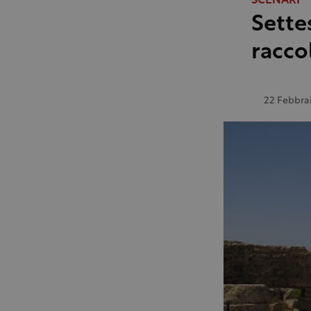
SCENARI
Sette
racco
22 Febbra