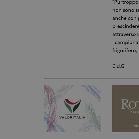
“Purtroppo 
non sono se
anche con g
prescindere
attraverso 
i campionat
frigorifero,
C.d.G.