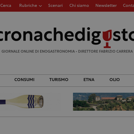
Cerca
Rubriche
Scenari
Chi siamo
Newsletter
Conta
Ricerca
per:
GIORNALE ONLINE DI ENOGASTRONOMIA • DIRETTORE FABRIZIO CARRERA
CONSUMI
TURISMO
ETNA
OLIO