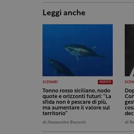
Leggi anche
SCENARI
SCEN
NUOVO
Tonno rosso siciliano, nodo
Dop
quote e orizzonti futuri: “La
Con
sfida non è pescare di più,
ges
ma aumentare il valore sul
cos
territorio”
dec
di
Alessandro Bisconti
di
R