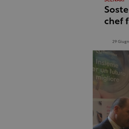
SCENARI
Soste
chef 
29 Giug