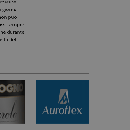
ezzature
i giorno
 non può
passi sempre
che durante
ello del