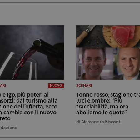
ARI
SCENARI
NUOVO
 e Igp, più poteri ai
Tonno rosso, stagione tr
sorzi: dal turismo alla
luci e ombre: “Più
tione dell’offerta, ecco
tracciabilità, ma ora
a cambia con il nuovo
aboliamo le quote”
reto
di
Alessandro Bisconti
edazione