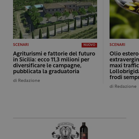
SCENARI
SCENARI
NUOVO
Agriturismi e fattorie del futuro
Olio ester
in Sicilia: ecco 11,3 milioni per
extravergi
diversificare le campagne,
maxi traffic
pubblicata la graduatoria
Lollobrigid
frodi sempr
di
Redazione
di
Redazione