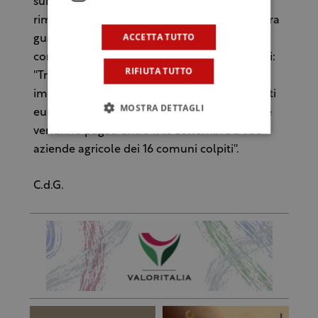
subita non si rassegnano ma vogliono
rimanere tenacemente ancorati alla loro terra
ACCETTA TUTTO
guardando al futuro”. Il ministro ha anche
confermato la notizia diffusa nei giorni scorsi:
RIFIUTA TUTTO
''Tramite Agea abbiamo stabilito un aiuto
immediato attraverso l'anticipo dei contributi
MOSTRA DETTAGLI
europei per un totale di 5 milioni di euro che
verranno pagati entro il 15 settembre a 958
aziende agricole dei 16 comuni colpiti''.
C.d.G.