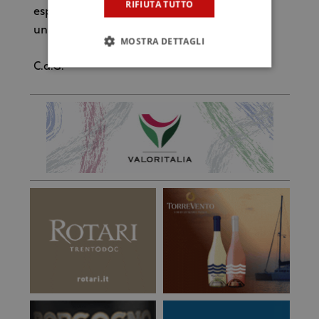
RIFIUTA TUTTO
esperienza da garzone di bottega, proprio in
una macelleria.
MOSTRA DETTAGLI
C.d.G.