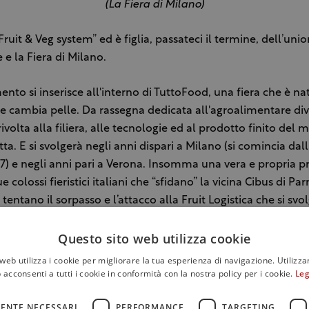
(La Fiera di Milano)
ruit & Veg system” ed è figlia, passateci il termine, dell’unio
 e la Fiera di Milano.
nto si inserisce all'interno di TuttoFood, una fiera che è na
 cambia pelle. Da rassegna dedicata all'agroalimentare di
rivolta alla filiera, alle tecnologie ed al prodotto finito del
tta. E si svolgerà negli anni dispari a Milano (si comincia dall’
) e negli anni pari a Verona. Insomma una vera e propria p
e colossi fieristici italiani che “sfidano” la vicina Cibus di P
tentano il sorpasso e l’attacco alla Fruit Logistica che si svo
puntamento importantissimo per il settore dell’ortofrutta.
Questo sito web utilizza cookie
tamento, come detto, a Milano, nel 2017 e vedrà il coinvo
web utilizza i cookie per migliorare la tua esperienza di navigazione. Utilizza
rovenienti da tutto il mondo. La manifestazione completerà 
 acconsenti a tutti i cookie in conformità con la nostra policy per i cookie.
Leg
o emergente dei prodotti biologici e vegani, largamente pr
ENTE NECESSARI
PERFORMANCE
TARGETING
odrà anche della concomitanza con Spazio Nutrizione, il gr