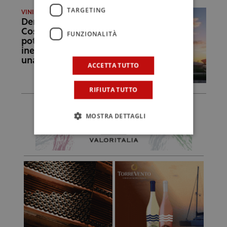
TARGETING
VINI E TERRITORI
Denominazioni della
Costiera ancora un
FUNZIONALITÀ
potenziale
inespresso. E “salta”
una Doc
ACCETTA TUTTO
RIFIUTA TUTTO
MOSTRA DETTAGLI