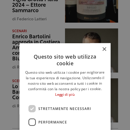
2024 – Ettore
Sammarco
di
Federico Latteri
SCENARI
Enrico Bartolini
approda in Costiera
×
Amalfitana: accordo
con “Ristorante
Questo sito web utilizza
Bluh” e “Acquarasa”
cookie
di
Redazione
Questo sito web utilizza i cookie per migliorare
la tua esperienza di navigazione. Utilizzando il
SCENARI
nostro sito web acconsenti a tutti i cookie in
Lo chef pluristellato
conformità con la nostra policy per i cookie.
Bartolini “sbarca” in
Leggi di più
Costiera amalfitana
di
Redazione
STRETTAMENTE NECESSARI
PERFORMANCE