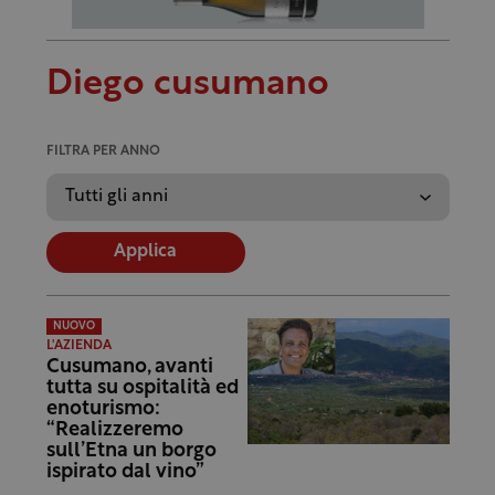
Diego cusumano
FILTRA PER ANNO
Applica
NUOVO
L'AZIENDA
Cusumano, avanti
tutta su ospitalità ed
enoturismo:
“Realizzeremo
sull’Etna un borgo
ispirato dal vino”