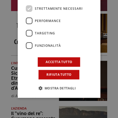
STRETTAMENTE NECESSARI
PERFORMANCE
TARGETING
FUNZIONALITÀ
ACCETTA TUTTO
L'INTERVISTA
Cusumano: “La
Sicilia un mosaico.
RIFIUTA TUTTO
Etna sì, ma non
dimentichiamo Nero
MOSTRA DETTAGLI
d’Avola e Grillo”
di
Alessia Zuppelli
L'AZIENDA
Il “vino del re”: