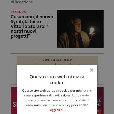
di
Redazione
L'AZIENDA
Cusumano, il nuovo
Syrah, la luce e
Vittorio Storaro: “I
nostri nuovi
progetti”
×
Questo sito web utilizza
cookie
Questo sito web utilizza i cookie per migliorare
la tua esperienza di navigazione. Utilizzando il
nostro sito web acconsenti a tutti i cookie in
conformità con la nostra policy per i cookie.
Leggi di più