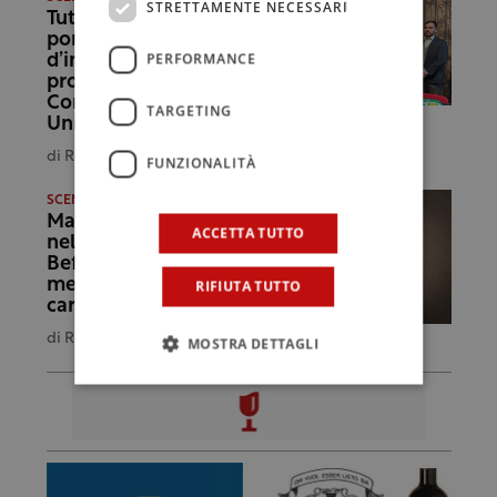
STRETTAMENTE NECESSARI
Tutelare la filiera del
pomodoro
PERFORMANCE
d’industria: a Roma
protocollo tra
ConfAgricoltura e
TARGETING
Unione Italiana Food
di
Redazione
FUNZIONALITÀ
SCENARI
Ma quale carbone…
ACCETTA TUTTO
nelle calze della
Befana gli italiani
mettono un sacco di
RIFIUTA TUTTO
caramelle
di
Redazione
MOSTRA DETTAGLI