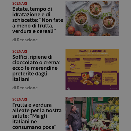
SCENARI
Estate, tempo di
idratazione e di
schiscette: “Non fate
a meno di frutta,
verdura e cereali”
di
Redazione
SCENARI
Soffici, ripiene di
cioccolato o crema:
ecco le merendine
preferite dagli
italiani
di
Redazione
SCENARI
Frutta e verdura
alleate per la nostra
salute: “Ma gli
italiani ne
consumano poca”