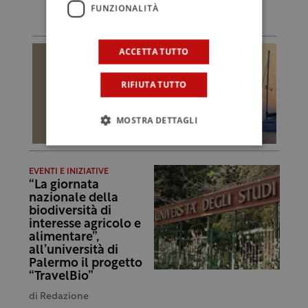
FUNZIONALITÀ
ACCETTA TUTTO
RIFIUTA TUTTO
MOSTRA DETTAGLI
EVENTI E INIZIATIVE
“La giornata
nazionale della
biodiversità di
interesse agricolo e
alimentare”,
all’università di
Palermo il progetto
“TravelBio”
di
Redazione