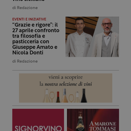
di
Redazione
EVENTI E INIZIATIVE
“Grazie e rigore”: il
27 aprile confronto
tra filosofia e
pasticceria con
Giuseppe Amato e
Nicola Donti
di
Redazione