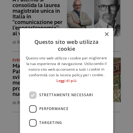
A Palermo si
consolida la laurea
magistrale unica in
Italia in
“comunicazione per
l’enogastronomia”:
×
al via le iscrizioni
Questo sito web utilizza
di
Redazione
cookie
Questo sito web utilizza i cookie per migliorare
EVENTI E INIZIATIVE
la tua esperienza di navigazione. Utilizzando il
Master Masv a
nostro sito web acconsenti a tutti i cookie in
Palermo: si parla di
conformità con la nostra policy per i cookie.
sviluppo e scenari di
Leggi di più
mercato prima delle
proclamazioni dei
nuovi dottori
STRETTAMENTE NECESSARI
di
Redazione
PERFORMANCE
TARGETING