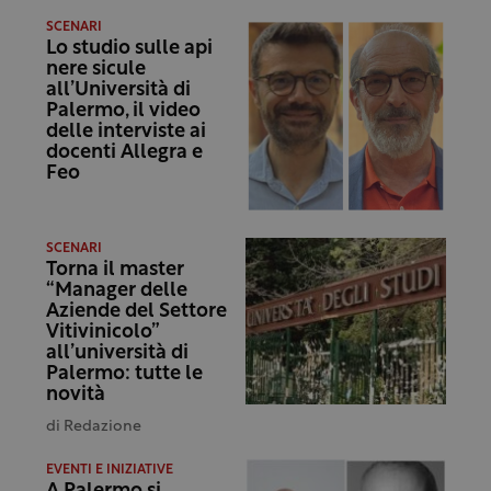
SCENARI
Lo studio sulle api
nere sicule
all’Università di
Palermo, il video
delle interviste ai
docenti Allegra e
Feo
SCENARI
Torna il master
“Manager delle
Aziende del Settore
Vitivinicolo”
all’università di
Palermo: tutte le
novità
di
Redazione
EVENTI E INIZIATIVE