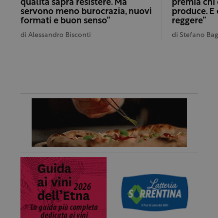
qualità saprà resistere. Ma
premia chi 
servono meno burocrazia, nuovi
produce. E
formati e buon senso”
reggere”
di
Alessandro Bisconti
di
Stefano Ba