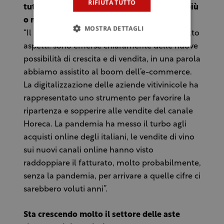
RIFIUTA TUTTO
tutto sommato le vendite on line restano più
o meno quelle di sempre?
MOSTRA DETTAGLI
“Il 2020 è stato un anno spartiacque per molto
aspetti: sono emerse chiaramente delle nuove
possibilità di crescita e di vendita, in una parola
abbiamo assistito al boom dell’e-commerce.
La digitalizzazione delle aziende vitivinicole ha
rappresentato uno strumento per favorire la
ripartenza e sopperire alle vendite del canale
Horeca. La pandemia ha messo il turbo agli
acquisti online degli italiani, le vendite di vino
sui nuovi canali online hanno visto
raddoppiare il fatturato, molto probabilmente,
senza la pandemia, per arrivare a quelle cifre ci
sarebbero voluti anni”.
Sta crescendo molto il settore delle aste