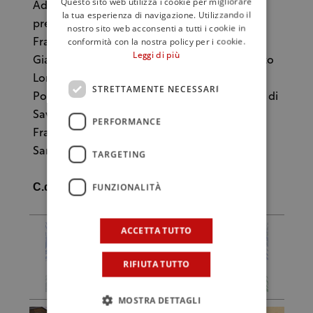
Questo sito web utilizza i cookie per migliorare
Ad affiancare Novella Patrorelli, oltre i vice
la tua esperienza di navigazione. Utilizzando il
presidenti Roberto Erario (Cantine Erario) e
nostro sito web acconsenti a tutti i cookie in
conformità con la nostra policy per i cookie.
Francesco delle Grottaglie (Cantolio), Dalila
Leggi di più
Gianfreda (Antica Masseria Jorche), Benedetto
Lorusso (Giordano Vini di Torricella), Cosimo
STRETTAMENTE NECESSARI
Pompigna (Cantina Cooperativa La Popolare di
Sava), Giovanni Dinoi (Cantine Pliniana),
PERFORMANCE
Francesco Filograno (Cantolio) e Raffaele
Sammarco (Produttori Vini di Manduria).
TARGETING
C.d.G.
FUNZIONALITÀ
ACCETTA TUTTO
RIFIUTA TUTTO
MOSTRA DETTAGLI