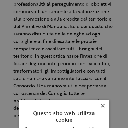
professionalità al perseguimento di obbiettivi
comuni volti unicamente alla valorizzazione,
alla promozione e alla crescita del territorio e
del Primitivo di Manduria. Ed è per questo che
saranno distribuite delle deleghe ad ogni
consigliere al fine di esaltare le proprie
competenze e ascoltare tutti i bisogni del
territorio. In quest’ottica nasce l’intezione di
fissare degli incontri periodici con i viticoltori, i
trasformatori, gli imbottigliatori e con tutti i
soci e non che vorranno interfacciarsi con il
Consorzio. Una manovra utile per portare a
conoscenza del Consiglio tutte le
problematiche che possono sorgere e che
×
devono essere affrontate con serietà per il
Questo sito web utilizza
bene di tutto il territorio”.
cookie