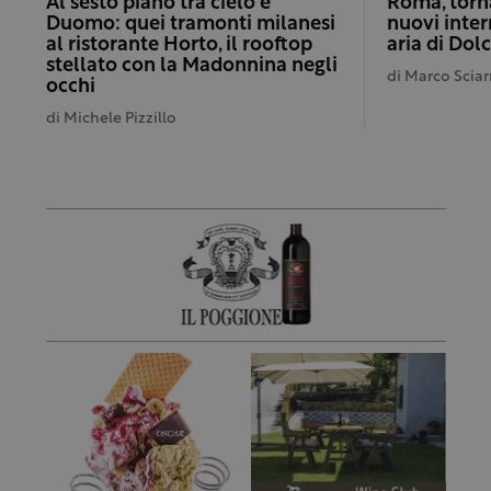
Al sesto piano tra cielo e
Roma, torna
Duomo: quei tramonti milanesi
nuovi inter
al ristorante Horto, il rooftop
aria di Dol
stellato con la Madonnina negli
di
Marco Sciar
occhi
di
Michele Pizzillo