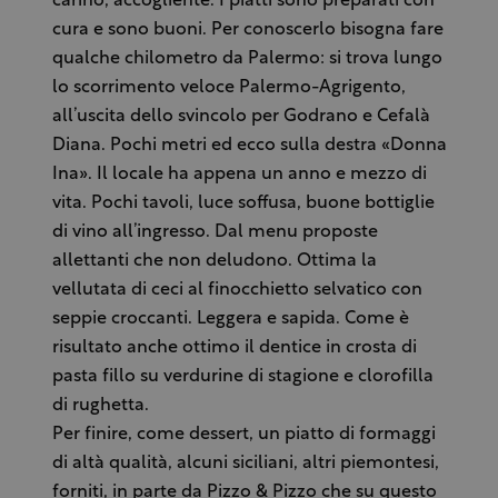
carino, accogliente. I piatti sono preparati con
cura e sono buoni. Per conoscerlo bisogna fare
qualche chilometro da Palermo: si trova lungo
lo scorrimento veloce Palermo-Agrigento,
all’uscita dello svincolo per Godrano e Cefalà
Diana. Pochi metri ed ecco sulla destra «Donna
Ina». Il locale ha appena un anno e mezzo di
vita. Pochi tavoli, luce soffusa, buone bottiglie
di vino all’ingresso. Dal menu proposte
allettanti che non deludono. Ottima la
vellutata di ceci al finocchietto selvatico con
seppie croccanti. Leggera e sapida. Come è
risultato anche ottimo il dentice in crosta di
pasta fillo su verdurine di stagione e clorofilla
di rughetta.
Per finire, come dessert, un piatto di formaggi
di altà qualità, alcuni siciliani, altri piemontesi,
forniti, in parte da Pizzo & Pizzo che su questo