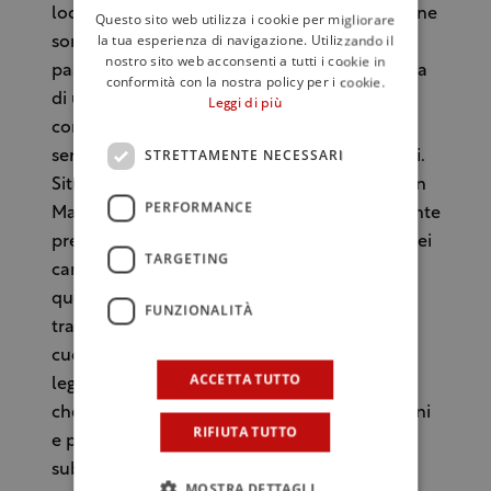
locale creato da Giovanni Mozzato, un giovane
Questo sito web utilizza i cookie per migliorare
la tua esperienza di navigazione. Utilizzando il
sommelier-imprenditore che unisce bene la
nostro sito web acconsenti a tutti i cookie in
passione con il business. La tipologia e' quella
conformità con la nostra policy per i cookie.
di un bistrot con un bancone, tavoli alti e
Leggi di più
comode sedie, ma soprattutto con piatti
STRETTAMENTE NECESSARI
semplici tutti tipici e assolutamente ben fatti.
Situato strategicamente tra Rialto, piazza San
PERFORMANCE
Marco e il Teatro La Fenice, viene letteralmente
preso d'assalto dai turisti, ma l'accoglienza dei
TARGETING
camerieri è ben differente. I tempi non sono
quelli da rotazione vorticosa dei tavoli, ma
FUNZIONALITÀ
tranquilla e adatta ad assaporare l'ottima
cucina. Due piatti consiglio a tutti perché
ACCETTA TUTTO
leggeri ma molto saporiti: gli antipasti tipici
che sono un insieme di assaggi tipici veneziani
RIFIUTA TUTTO
e poi il fegato alla veneziana veramente
sublime. La carta dei vini e' adeguata alla
MOSTRA DETTAGLI