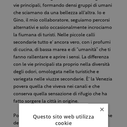
vie principali, formando densi gruppi di umani
che sciamano da una bellezza all'altra. Io e
Gino, il mio collaboratore, seguiamo percorsi
alternativi e solo occasionalmente incrociamo
la fiumana di turisti. Nelle piccole calli
secondarie tutto e' ancora vero, con i profumi
di cucina, di bassa marea e di “umanità” che ti
fanno rallentare e aprire i sensi. La differenza
con le vie principali sta proprio nella diversità
degli odori, omologata nelle turistiche e
variegata nelle viuzze secondarie. È' la Venezia
povera quella che viveva nei canali e che
conserva quella sensazione di rifugio che ha
fatto sorgere la città in origine.
×
Questo sito web utilizza
Poi dopo chilometri o miglia, non saprei come
cookie
definirli, arriviamo al Chat qui Rit, un nuovo