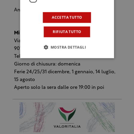
Andrea Brusa
ACCETTA TUTTO
RIFIUTA TUTTO
Mi Manda Picone
Via Paternostro, 59
MOSTRA DETTAGLI
90133 Palermo
Tel: 091 6160660
Giorno di chiusura: domenica
Ferie 24/25/31 dicembre, 1 gennaio, 14 luglio,
15 agosto
Aperto solo la sera dalle ore 19:00 in poi