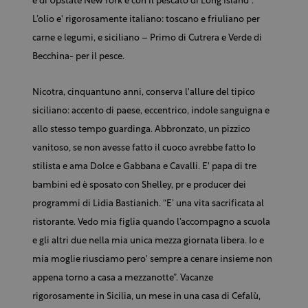
e di Upstate New York e con il pescato di Long Island”.
L’olio e' rigorosamente italiano: toscano e friuliano per
carne e legumi, e siciliano – Primo di Cutrera e Verde di
Becchina- per il pesce.
Nicotra, cinquantuno anni, conserva l'allure del tipico
siciliano: accento di paese, eccentrico, indole sanguigna e
allo stesso tempo guardinga. Abbronzato, un pizzico
vanitoso, se non avesse fatto il cuoco avrebbe fatto lo
stilista e ama Dolce e Gabbana e Cavalli. E' papa di tre
bambini ed è sposato con Shelley, pr e producer dei
programmi di Lidia Bastianich. “E’ una vita sacrificata al
ristorante. Vedo mia figlia quando l’accompagno a scuola
e gli altri due nella mia unica mezza giornata libera. Io e
mia moglie riusciamo pero' sempre a cenare insieme non
appena torno a casa a mezzanotte”. Vacanze
rigorosamente in Sicilia, un mese in una casa di Cefalù,