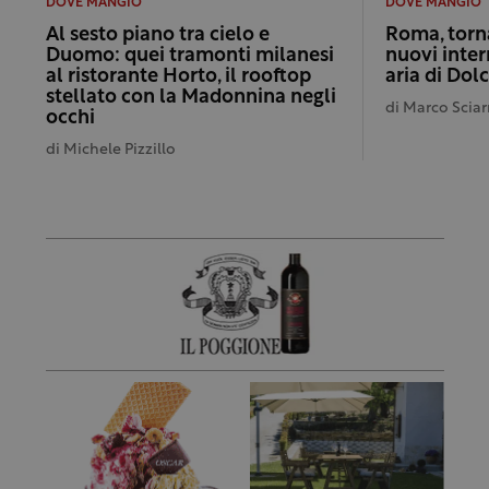
DOVE MANGIO
DOVE MANGIO
Al sesto piano tra cielo e
Roma, torna
Duomo: quei tramonti milanesi
nuovi inter
al ristorante Horto, il rooftop
aria di Dol
stellato con la Madonnina negli
di
Marco Sciar
occhi
di
Michele Pizzillo