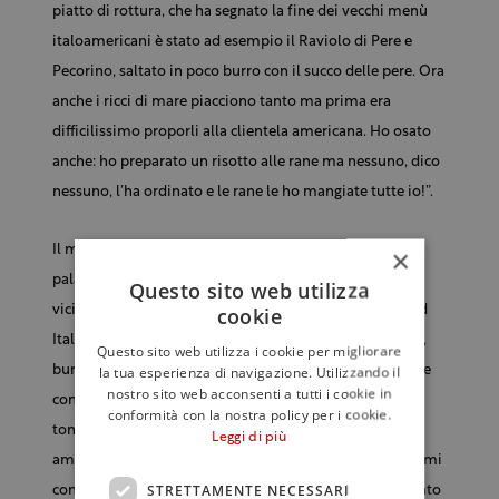
piatto di rottura, che ha segnato la fine dei vecchi menù
italoamericani è stato ad esempio il Raviolo di Pere e
Pecorino, saltato in poco burro con il succo delle pere. Ora
anche i ricci di mare piacciono tanto ma prima era
difficilissimo proporli alla clientela americana. Ho osato
anche: ho preparato un risotto alle rane ma nessuno, dico
nessuno, l’ha ordinato e le rane le ho mangiate tutte io!”.
Il menù di Felidia, un locale che occupa un intero
×
palazzetto degli anni '60 in East Meadtown Manhattan,
Questo sito web utilizza
cookie
vicino al ponte per il Queens, miscela la cucina del nord
Italia con quella del sud: insalata di asparagi e culatello,
Questo sito web utilizza i cookie per migliorare
la tua esperienza di navigazione. Utilizzando il
burrata e uova alla carbonara, bianconeri alla Trapanese
nostro sito web acconsenti a tutti i cookie in
con calamari e tipico pesto siciliano, polipo grigliato e
conformità con la nostra policy per i cookie.
tonno alla Palermitana. C’è anche qualche capriccio
Leggi di più
americano di tradizione ebraica, come il salmon pastrami
STRETTAMENTE NECESSARI
con crostini di bagel, un salmone leggermente affumicato