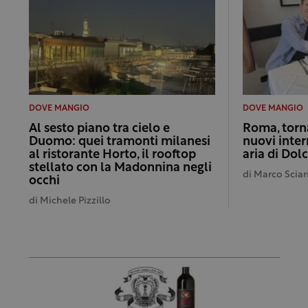
DOVE MANGIO
DOVE MANGIO
Al sesto piano tra cielo e
Roma, torna
Duomo: quei tramonti milanesi
nuovi inter
al ristorante Horto, il rooftop
aria di Dol
stellato con la Madonnina negli
di
Marco Sciar
occhi
di
Michele Pizzillo