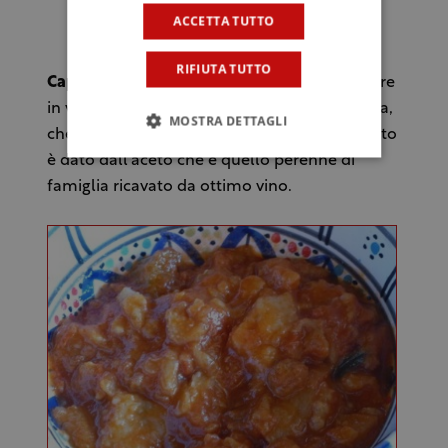
ACCETTA TUTTO
Parmigiana
RIFIUTA TUTTO
Caponata di melanzane
, altro classico sempre
in versione light, quasi più una zuppa ristretta,
MOSTRA DETTAGLI
che un piatto di ortaggi fritti; il valore aggiunto
è dato dall'aceto che è quello perenne di
famiglia ricavato da ottimo vino.