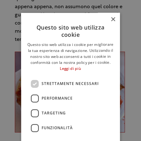
appena appena, non assumono quel colore e
gusto quasi bruciato, messe al forno a strati
×
con pomodoro pizzutello, basilico, aglio,
Questo sito web utilizza
mozzarella. Delicata e gustosa nello stesso
cookie
tempo.
Questo sito web utilizza i cookie per migliorare
la tua esperienza di navigazione. Utilizzando il
nostro sito web acconsenti a tutti i cookie in
conformità con la nostra policy per i cookie.
Leggi di più
STRETTAMENTE NECESSARI
PERFORMANCE
TARGETING
FUNZIONALITÀ