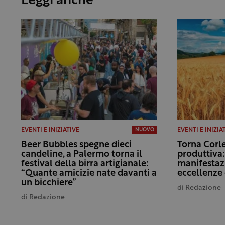
Leggi anche
EVENTI E INIZIATIVE
EVENTI E INIZIA
NUOVO
Beer Bubbles spegne dieci
Torna Corle
candeline, a Palermo torna il
produttiva
festival della birra artigianale:
manifestaz
“Quante amicizie nate davanti a
eccellenze 
un bicchiere”
di
Redazione
di
Redazione