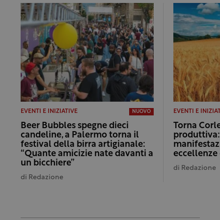
EVENTI E INIZIATIVE
EVENTI E INIZIA
NUOVO
Beer Bubbles spegne dieci
Torna Corle
candeline, a Palermo torna il
produttiva
festival della birra artigianale:
manifestaz
“Quante amicizie nate davanti a
eccellenze 
un bicchiere”
di
Redazione
di
Redazione