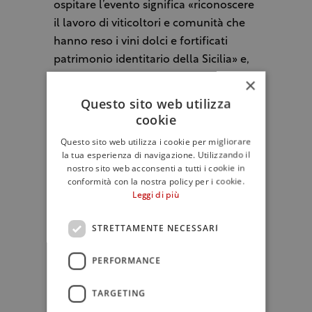
ospitare l’evento significa «riconoscere
il lavoro di viticoltori e comunità che
hanno reso i vini dolci e fortificati
patrimonio identitario della Sicilia» e,
al tempo stesso, offrire una vetrina
×
internazionale per aprire nuovi
Questo sito web utilizza
mercati.
cookie
Questo sito web utilizza i cookie per migliorare
Anche l’
IRVO – Istituto Regionale Vini
la tua esperienza di navigazione. Utilizzando il
nostro sito web acconsenti a tutti i cookie in
e Oli di Sicilia
vede in questa
conformità con la nostra policy per i cookie.
occasione un’opportunità di
Leggi di più
promozione e cooperazione. «La Sicilia
custodisce un’identità enologica
STRETTAMENTE NECESSARI
profonda e distintiva, che merita di
essere raccontata su palcoscenici
PERFORMANCE
internazionali» hanno dichiarato la
TARGETING
commissaria straordinaria
Giusi