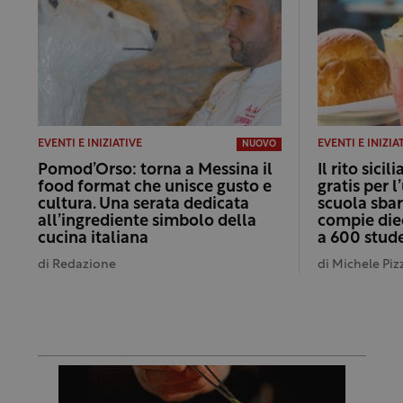
EVENTI E INIZIATIVE
EVENTI E INIZIA
NUOVO
Pomod’Orso: torna a Messina il
Il rito sici
food format che unisce gusto e
gratis per l
cultura. Una serata dedicata
scuola sba
all’ingrediente simbolo della
compie diec
cucina italiana
a 600 stud
di
Redazione
di
Michele Pizz