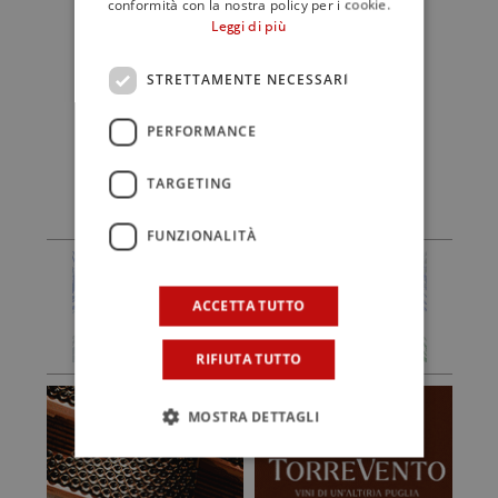
conformità con la nostra policy per i cookie.
La chiusura dei lavori sarà dedicata alla
Leggi di più
Sicilia come laboratorio di eccellenza
per l’hospitality di alta gamma, con il
STRETTAMENTE NECESSARI
contributo di operatori e manager del
settore tra Taormina, Siracusa e
PERFORMANCE
Palermo.
TARGETING
FUNZIONALITÀ
ACCETTA TUTTO
RIFIUTA TUTTO
MOSTRA DETTAGLI