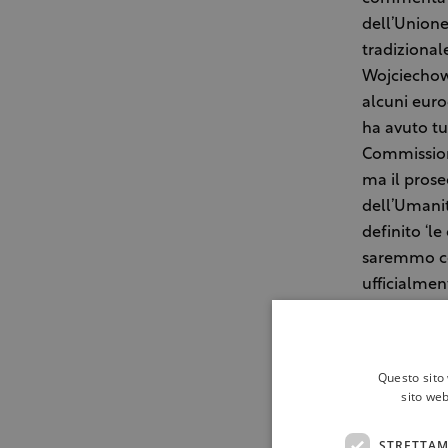
dell’Unione
tradizional
Wojciechows
alcuni euro
ha avuto tu
Commissione
ma il prose
dell’Umanit
definito ‘l
saremmo cos
ufficialmen
una decisio
diffusa app
dell’Unione
Questo sito 
strumentale
sito web
tutelati da
non si dife
STRETTAM