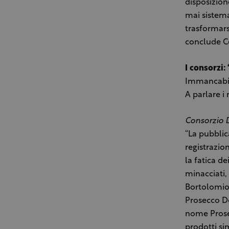
disposizion
mai sistema
trasformars
conclude C
I consorzi:
Immancabile
A parlare i 
Consorzio 
“La pubblic
registrazio
la fatica d
minacciati,
Bortolomiol
Prosecco Do
nome Prosec
prodotti si