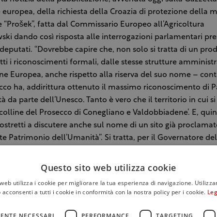
 europea, della richiesta della Croazia di protezione della
e “Prošek”, fatta dal Commissario Europeo all’Agricoltura
ki dando così risposta alle interrogazioni parlamentari pr
deputati. “Dovrebbe capire che, non solo si tratta di un pro
tti i riconoscimenti formali, dalle stesse strutture amministr
 Europea, anche rispetto alla riserva del suo nome – cont
cco ha, addirittura ottenuto il massimo riconoscimento di 
à da parte dell’Unesco. Tanto è vero che il territorio in cui s
e colline del Prosecco di Conegliano e Valdobbiadene’. E, qui
tretti a discutere anche sul nome di un sito già proclama
te Patrimonio dell’Umanità”. Si tratta, per il Governatore del
ne che si pone, per altro, in aperta contraddizione con la s
ena qualche giorno fa, il 9 settembre scorso, dalla Corte di G
Questo sito web utilizza cookie
 Europea, che vieta l’uso di nomi o grafiche che evocano i
web utilizza i cookie per migliorare la tua esperienza di navigazione. Utilizza
 ed ingannevole prodotti a denominazione di origine ricono
 acconsenti a tutti i cookie in conformità con la nostra policy per i cookie.
Leg
lle norme UE”. “Ciò che sta accadendo è vergognoso – conclu
nde l’agricoltura e così non difendono investimenti. Ma, sopr
ENTE NECESSARI
PERFORMANCE
TARGETING