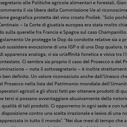
osegretario alle Politiche agricole alimentari e forestali, Gia
 commenta il via libera della Commissione Ue al riconoscim
zione geografica protetta del vino croato Prošek. “Solo pochi
Centinaio – la Corte di giustizia europea era stata molto chi
o sulla querelle fra Francia e Spagna sul caso Champanillo.
 regolamento Ue protegge le Dop da condotte relative sia a p
 può sussistere evocazione di una IGP o di una Dop qualora, t
di apparenza analoga, vi sia un’affinità fonetica e visiva tra l
contestato. Ci sembra sia proprio il caso del Prosecco e del Pr
minazione – nota il sottosegretario – è inoltre strettament
io ben definito. Un valore riconosciuto anche dall’Unesco che
del Prosecco nella lista del Patrimonio mondiale dell’Umani
 operatori agricoli e gli sforzi fatti per ottenere prodotti di qu
e terzi si possano avvantaggiare abusivamente della notori
 qualità di tali prodotti. Ci opporremo in ogni sede e con tutt
 disposizione contro una scelta irrazionale e lesiva di una n
apprezzata in tutto il mondo”. “Nei due mesi di tempo che