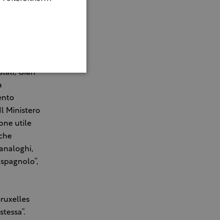
gli strumenti
aaf. Ha
stali, Gian
a
ento
Il Ministero
one utile
nche
 analoghi,
spagnolo”,
Bruxelles
stessa”.