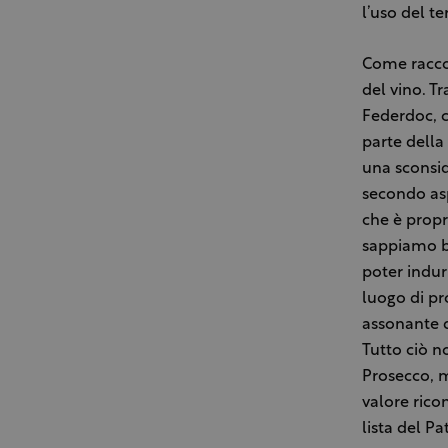
l’uso del te
Come racc
del vino. Tr
Federdoc, c
parte della
una sconsid
secondo asp
che è propr
sappiamo b
poter indurr
luogo di p
assonante d
Tutto ciò n
Prosecco, m
valore rico
lista del P