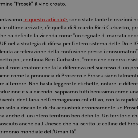
rmine “Prosek”, il vino croato.
ontavamo
in questo articolo>
, sono state tante le reazioni
a le ultime arrivate, c’è quella di Riccardo Ricci Curbastro, pr
he ha definito la vicenda come “un segnale di marcata deb
 UE nella strategia di difesa per l’intero sistema delle Do e 
erata accelerazione della confusione presso i consumatori”
etto poi, continua Ricci Curbastro, “credo che occorra insis
io il consumatore che fa la differenza nel successo di un pr
ene come la pronuncia di Prosecco e Prosek siano talmente 
e all’errore. Non basta leggere le etichette, notare le differ
roduzione e via dicendo, sappiamo tutti benissimo come un
iventi identitaria nell’immaginario collettivo, con la rapidità
on solo a discapito di chi acquisterà erroneamente un Prose
a anche di un intero territorio ben definito. Un territorio ch
nosciuto anche dall’Unesco che ha iscritto le colline del Pro
atrimonio mondiale dell’Umanità”.