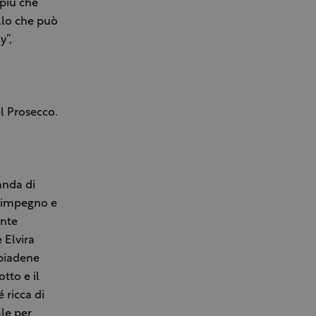
più che
ello che può
y”,
l Prosecco.
anda di
l’impegno e
ente
 Elvira
bbiadene
tto e il
 ricca di
le per