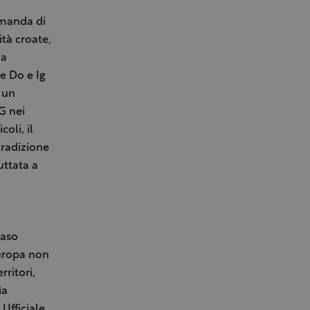
omanda di
tà croate,
na
e Do e Ig
 un
G nei
oli, il
tradizione
uttata a
caso
uropa non
ritori,
ia
Ufficiale