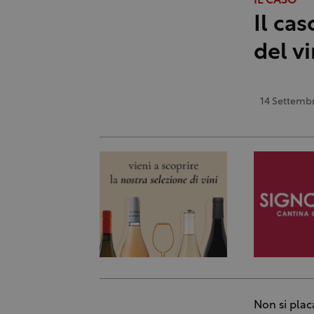
IL CASO
Il ca
del vi
14 Settemb
Non si plac