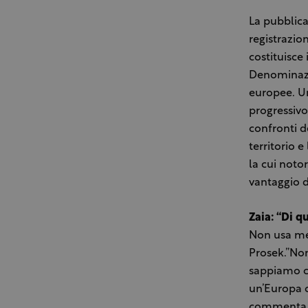
La pubblica
registrazio
costituisce
Denominazio
europee. Un
progressivo
confronti de
territorio 
la cui noto
vantaggio di
Zaia: “Di 
Non usa mez
Prosek.”No
sappiamo co
un’Europa c
commenta la