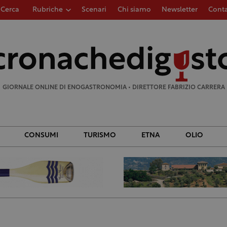
Cerca
Rubriche
Scenari
Chi siamo
Newsletter
Conta
Ricerca
per:
GIORNALE ONLINE DI ENOGASTRONOMIA • DIRETTORE FABRIZIO CARRERA
CONSUMI
TURISMO
ETNA
OLIO