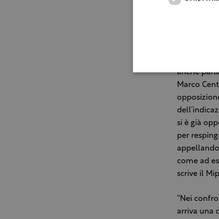
così si mort
per ricorrer
Centinaio:
Erano attes
anche parlat
Marco Centi
opposizion
dell’indica
si è già op
per resping
appellandosi
come ad es
scrive il Mi
“Nei confro
arriva una 