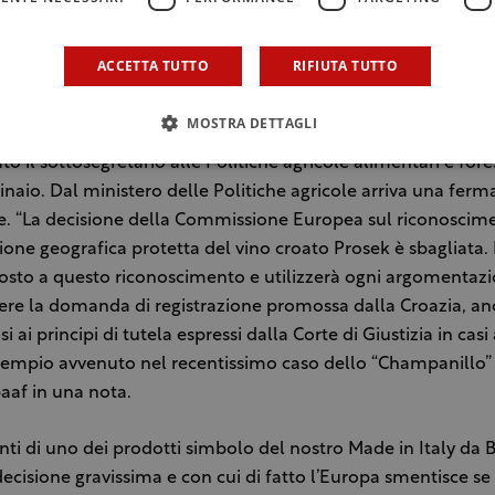
ifica la storia e l’identità di un territorio. Spero che ci siano 
e. La Regione farà la sua parte”.
ACCETTA TUTTO
RIFIUTA TUTTO
 “Una decisione grave. Ci opporremo”
MOSTRA DETTAGLI
e e sono arrivate le reazioni al caso Prosek da parte del Mip
o il sottosegretario alle Politiche agricole alimentari e fore
naio. Dal ministero delle Politiche agricole arriva una ferm
e. “La decisione della Commissione Europea sul riconoscim
zione geografica protetta del vino croato Prosek è sbagliata. 
posto a questo riconoscimento e utilizzerà ogni argomentazi
ere la domanda di registrazione promossa dalla Croazia, a
 ai principi di tutela espressi dalla Corte di Giustizia in casi
empio avvenuto nel recentissimo caso dello “Champanillo” 
paaf in una nota.
nti di uno dei prodotti simbolo del nostro Made in Italy da 
decisione gravissima e con cui di fatto l’Europa smentisce se 