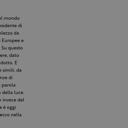
 nel mondo
esidente di
olezza da
IG Europee e
. Su questo
tere, dato
odotto. E
simili, da
enze di
a parola
 della luce.
k invece del
e è oggi
secco nella