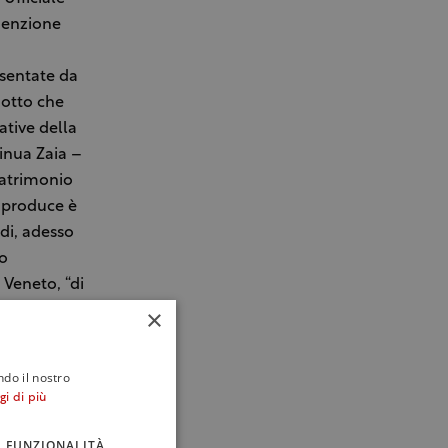
 menzione
esentate da
dotto che
ative della
inua Zaia –
Patrimonio
i produce è
ndi, adesso
to
 Veneto, “di
entenza
×
iustizia
n modo
ndo il nostro
sciuti e
gi di più
de -. Così
attutto,
FUNZIONALITÀ