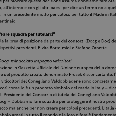
e per bloccare questa decisione assurda dobbiamo fare ora 
, all’interno e con gli altri paesi, per dire un fermo no a qu
i in un precedente molto pericoloso per tutto il Made in Ital
entinaio.
 “Fare squadra per tutelarci”
 la prea di posizione da parte dei consorzi (Docg e Doc) de
rispettivi presidenti, Elvira Bortolmiol e Stefano Zanette.
Docg, minacciato impegno viticoltori
azione in Gazzetta Ufficiale dell’Unione europea della dom
ne del prodotto croato denominato Prosek é sconcertante: 
ei viticoltori del Conegliano Valdobbiadene sono concretam
 così come lo è un prodotto simbolo del made in Italy – dice
, Presidente del Consorzio di tutela del Conegliano Valdo
cg – Dobbiamo fare squadra per proteggere il nostro prodo
co ma anche per non creare pericolosi precedenti. L’Italia é
mbolo amati in tutto il mondo e la loro difesa è fondamenta