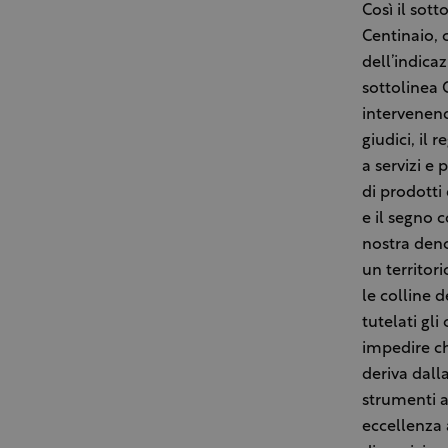
Così il sott
Centinaio,
dell’indica
sottolinea 
intervenend
giudici, il
a servizi e
di prodotti 
e il segno 
nostra deno
un territor
le colline 
tutelati gli
impedire ch
deriva dalla
strumenti a
eccellenza 