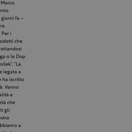
n Marco
ento
 giorni fa –
ara
 Per i
rodotti che
rattandosi
’Igp o la Dop
ošek”. “La
e legata a
 ha iscritto
tà. Vanno
alità e
età che
i gli
ostra
 abbiamo a