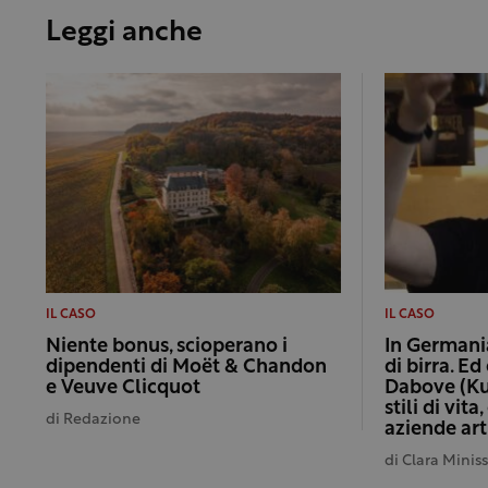
Leggi anche
IL CASO
IL CASO
Niente bonus, scioperano i
In Germani
dipendenti di Moët & Chandon
di birra. E
e Veuve Clicquot
Dabove (Ku
stili di vit
di
Redazione
aziende art
di
Clara Minis