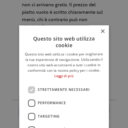
non ci arrivano gratis. Il prezzo del
piatto vuoto è scritto chiaramente sul
menù, chi è contrario può non
chiederlo”.
×
Questo sito web utilizza
Lo scorso anno la polemica era nata
cookie
dalla foto di uno
scontrino
pubblicato
Questo sito web utilizza i cookie per migliorare
da Selvaggia Lucarelli dell’Osteria del
la tua esperienza di navigazione. Utilizzando il
Cavolo di Finale Ligure in cui si
nostro sito web acconsenti a tutti i cookie in
conformità con la nostra policy per i cookie.
segnalavano due euro in più per un
Leggi di più
“piattino in condivisione”.
STRETTAMENTE NECESSARI
PERFORMANCE
TARGETING