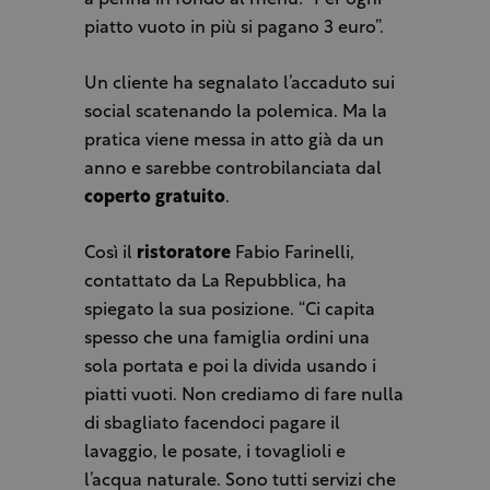
a penna in fondo al menu: “Per ogni
piatto vuoto in più si pagano 3 euro”.
Un cliente ha segnalato l’accaduto sui
social scatenando la polemica. Ma la
pratica viene messa in atto già da un
anno e sarebbe controbilanciata dal
coperto gratuito
.
Così il
ristoratore
Fabio Farinelli,
contattato da La Repubblica, ha
spiegato la sua posizione. “Ci capita
spesso che una famiglia ordini una
sola portata e poi la divida usando i
piatti vuoti. Non crediamo di fare nulla
di sbagliato facendoci pagare il
lavaggio, le posate, i tovaglioli e
l’acqua naturale. Sono tutti servizi che