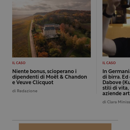
IL CASO
IL CASO
Niente bonus, scioperano i
In Germani
dipendenti di Moët & Chandon
di birra. E
e Veuve Clicquot
Dabove (Ku
stili di vit
di
Redazione
aziende art
di
Clara Minis