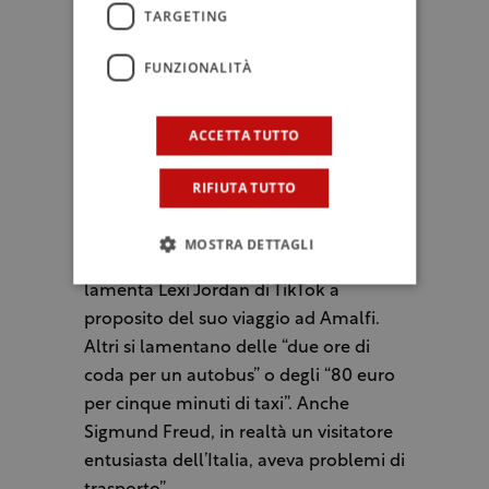
Vesuvio “meno bello della Sprea”.
TARGETING
Il paragone con i tempi moderni corre
FUNZIONALITÀ
veloce: “A volte è incredibile quanto
siano simili le preoccupazioni dei
ACCETTA TUTTO
vacanzieri, anche se ci sono uno o due
secoli di distanza tra le loro visite. Per
RIFIUTA TUTTO
esempio, le difficoltà del viaggio ad
Amalfi: “Devi aspettare il traghetto
MOSTRA DETTAGLI
quando ci sono più di 30 gradi”, si
lamenta Lexi Jordan di TikTok a
proposito del suo viaggio ad Amalfi.
Altri si lamentano delle “due ore di
coda per un autobus” o degli “80 euro
per cinque minuti di taxi”. Anche
Sigmund Freud, in realtà un visitatore
entusiasta dell’Italia, aveva problemi di