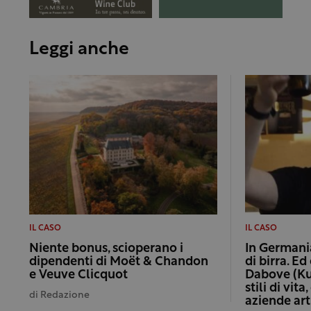
Leggi anche
IL CASO
IL CASO
Niente bonus, scioperano i
In Germani
dipendenti di Moët & Chandon
di birra. E
e Veuve Clicquot
Dabove (Ku
stili di vit
di
Redazione
aziende art