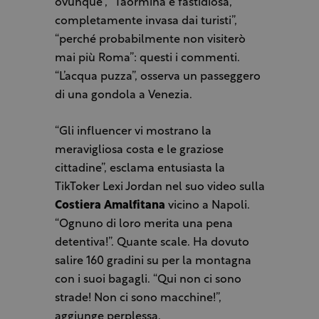
ovunque”, “Taormina è fastidiosa,
completamente invasa dai turisti”,
“perché probabilmente non visiterò
mai più Roma”: questi i commenti.
“L’acqua puzza”, osserva un passeggero
di una gondola a Venezia.
“Gli influencer vi mostrano la
meravigliosa costa e le graziose
cittadine”, esclama entusiasta la
TikToker Lexi Jordan nel suo video sulla
Costiera Amalfitana
vicino a Napoli.
“Ognuno di loro merita una pena
detentiva!”. Quante scale. Ha dovuto
salire 160 gradini su per la montagna
con i suoi bagagli. “Qui non ci sono
strade! Non ci sono macchine!”,
aggiunge perplessa.