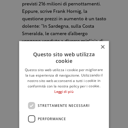
previsti 216 milioni di pernottamenti.
Eppure, scrive Frank Hornig, la
questione prezzi in aumento è un tasto
dolente: “In Sardegna, sulla Costa
Smeralda, le camere d’albergo
vengono vendute a diverse migliaia di
×
euro a notte. Un “lettino” con tenda da
Questo sito web utilizza
sole sulle spiagge toscane può costare
cookie
500 euro o più al giorno”.
Questo sito web utilizza i cookie per migliorare
la tua esperienza di navigazione. Utilizzando il
Poi il paragone tra i tiktoker e i turisti
nostro sito web acconsenti a tutti i cookie in
dei secoli scorsi, scontenti anche loro.
conformità con la nostra policy per i cookie.
Leggi di più
Theodor Fontane
, autore di “Effi
Briest”, nei suoi scritti privati definiva il
STRETTAMENTE NECESSARI
Tondo Doni di Michelangelo “nulla di
che” e Tintoretto “un imbrattatore”, il
PERFORMANCE
Lido di Venezia noioso, il