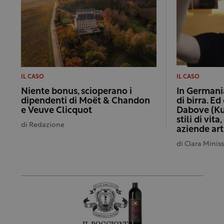
IL CASO
IL CASO
Niente bonus, scioperano i
In Germani
dipendenti di Moët & Chandon
di birra. E
e Veuve Clicquot
Dabove (Ku
stili di vit
di
Redazione
aziende art
di
Clara Minis