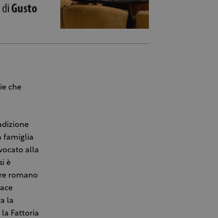
ie che
adizione
a famiglia
vocato alla
i è
tore romano
pace
a la
la Fattoria