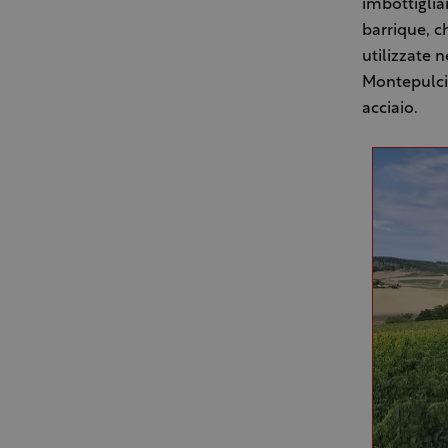
imbottiglia
barrique, c
utilizzate 
Montepulcia
acciaio.