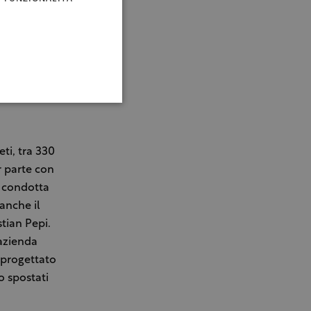
eti, tra 330
r parte con
 è condotta
anche il
tian Pepi.
’azienda
e progettato
o spostati