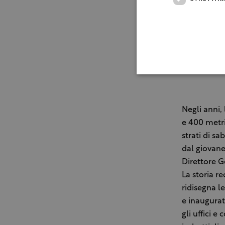
Negli anni, 
e 400 metri
strati di sa
dal giovane
Direttore G
La storia r
ridisegna l
e inaugurat
gli uffici e