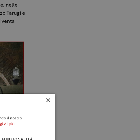
e, nelle
zzo Tarugi e
diventa
×
ndo il nostro
gi di più
FUNZIONALITÀ