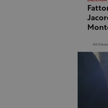
L'AZIENDA
Fattor
Jacor
Mont
04 Ottob