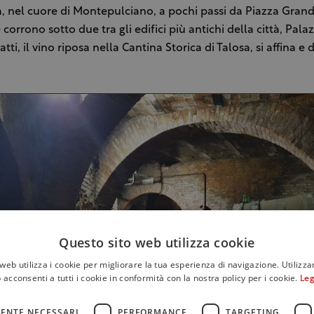
a, nel cuore di Montepulciano, a pochi passi da Piazza Grand
 corrono sotto due tra gli edifici più antichi della città, Pala
tti, il vino riposa nella Cantina Storica di Talosa, si affina e 
Questo sito web utilizza cookie
web utilizza i cookie per migliorare la tua esperienza di navigazione. Utilizza
 acconsenti a tutti i cookie in conformità con la nostra policy per i cookie.
Leg
ENTE NECESSARI
PERFORMANCE
TARGETING