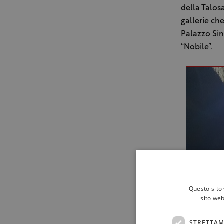
della Talos
gallerie che
Palazzo Sina
“Nobile”.
Questo sito 
sito web
STRETTAM