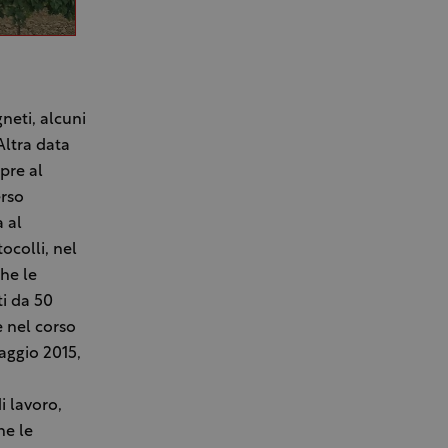
gneti, alcuni
Altra data
pre al
erso
a al
ocolli, nel
che le
ti da 50
te nel corso
aggio 2015,
 lavoro,
he le