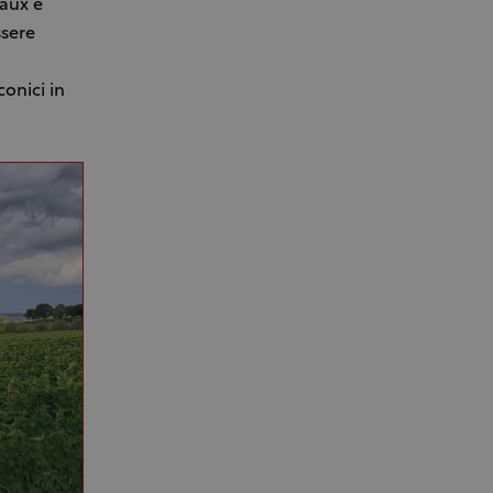
eaux e
ssere
onici in