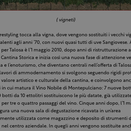
( vigneti)
restyling tocca alla vigna, dove vengono sostituiti i vecchi vi
salenti agli anni ’70, con nuovi quasi tutti di uve Sangiovese. 
per Talosa è l’1 maggio 2010, dopo anni di ristrutturazione a
 Cantina Storica e inizia così una nuova fase di attenzione v
a e l’enoturismo, che diventano centrali nell’offerta di Talos
 lavori di ammodernamento si svolgono seguendo rigidi prot
l valore artistico e culturale della cantina, e coinvolgono an
i in cui matura il Vino Nobile di Montepulciano: 7 nuove bot
10 botti da 10 ettolitri sostituiscono le più datate, già utilizza
 per tre o quattro passaggi del vino. Cinque anni dopo, l’1 m
gura una nuova sala di degustazione ricavata in un’area
mente utilizzata come magazzino e deposito di strumenti di
i nel centro aziendale. In quegli anni vengono sostituite anc