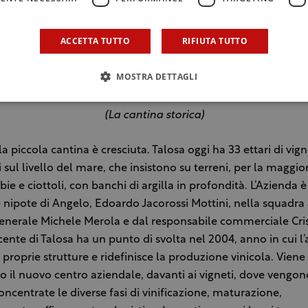
ACCETTA TUTTO
RIFIUTA TUTTO
MOSTRA DETTAGLI
(La cantina storica)
la piccola cantina è cresciuta. Talosa oggi ha 33 ettari di vign
 sul livello del mare, che insistono su terreni, per la maggio
bbie e ciottoli, con banchi di argilla in profondità. L’Azienda
 nipote di Angelo, Edoardo Jacorossi Mottini, nella squadra 
enerale Michele Merola e dal responsabile commerciale Cris
ecente di Talosa ha un punto di svolta nel 2004, anno in cui l
e proprie strutture e ridefinisce la produzione vinicola. Vien
o il nuovo centro aziendale, davanti ai vigneti, dove vengon
 concentrate le diverse fasi di vinificazione, maturazione,