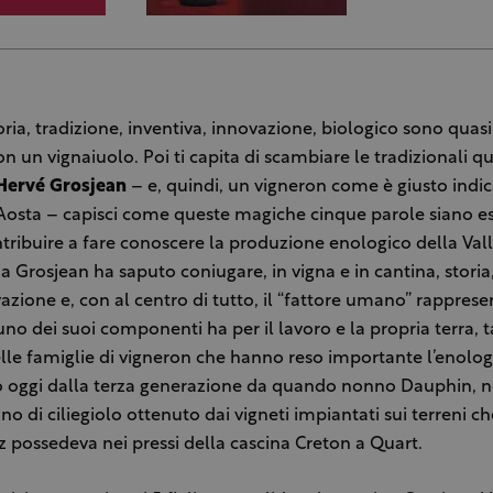
ria, tradizione, inventiva, innovazione, biologico sono quas
 un vignaiuolo. Poi ti capita di scambiare le tradizionali q
Hervé Grosjean
– e, quindi, un vigneron come è giusto indic
’Aosta – capisci come queste magiche cinque parole siano e
ribuire a fare conoscere la produzione enologico della Vall
a Grosjean ha saputo coniugare, in vigna e in cantina, storia,
azione e, con al centro di tutto, il “fattore umano” rappres
no dei suoi componenti ha per il lavoro e la propria terra, 
lle famiglie di vigneron che hanno reso importante l’enolog
 oggi dalla terza generazione da quando nonno Dauphin, ne
vino di ciliegiolo ottenuto dai vigneti impiantati sui terreni c
 possedeva nei pressi della cascina Creton a Quart.