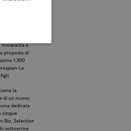
ivate dalla
lo – Picotendro,
o le uve per la
enologiche della
ziano l’impegno a
ssico con nove
 mineralità e
a proposta di
assimo 1.300
 Grosjean-Le
igli.
 come la
ne di un nuovo
a zona dedicata
e cinque
n Bio, Selection
hi sottoscrive