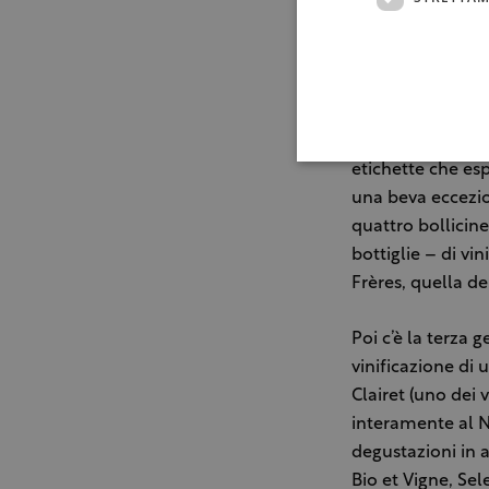
livello enologico
famiglia Grosjea
Neyret, Fumin, 
produzione di 21
Valle d’Aosta: da
preservare al meg
etichette che es
una beva eccezio
quattro bollicin
bottiglie – di vi
Frères, quella d
Poi c’è la terza 
vinificazione di
Clairet (uno dei 
interamente al N
degustazioni in 
Bio et Vigne, Sel