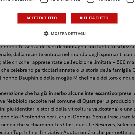
 con quasi 20 varietà autoctone e ben 11 di queste sono colt
n e, cioè:
Petite Arvine, Premetta, Gamay, Cornalin, Nebbio
Muscat, Chardonnay, Pinot Noir, Petit Rouge
. Che assicuran
ACCETTA TUTTO
RIFIUTA TUTTO
 vini che rappresentano una delle più importanti selezioni 
lla linea dei vini biologici – con otto etichette – che eviden
MOSTRA DETTAGLI
lio il fragile ecosistema di una terra difficile; alla linea cla
primono l’essenza dei vini di montagna con tanta freschezza,
nale; dalla recente entrata nel mondo degli spumanti con l
e; alle chicche rappresentate dell’edizione limitata – 500 m
ni che celebrano particolari annate o la storia della famiglia
el nonno Dauphin e della moglie Michelina e dei loro cinque f
generazione che ha già in serbo alcune interessanti sorprese,
 uve Nebbiolo raccolte nel comune di Quart per la produzio
vini più identitari e storici della viticoltura valdostana) e un
ebbiolo-Picotendro per il cru di Donnas. Senza trascurare l
azienda che si chiamano Les Classiques, Le Reserves, Selectio
ection Top. Infine, l’iniziativa Adotta un Cru che permette a c