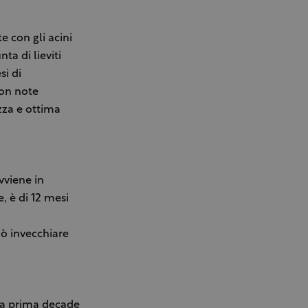
e con gli acini
ta di lieviti
si di
con note
ezza e ottima
vviene in
e, è di 12 mesi
uò invecchiare
lla prima decade