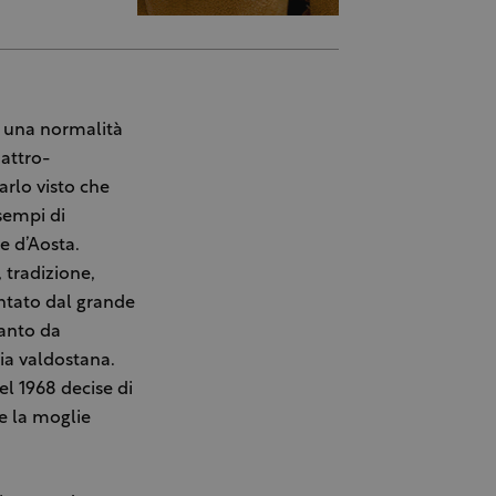
i una normalità
uattro-
arlo visto che
sempi di
e d’Aosta.
 tradizione,
entato dal grande
tanto da
ia valdostana.
l 1968 decise di
he la moglie