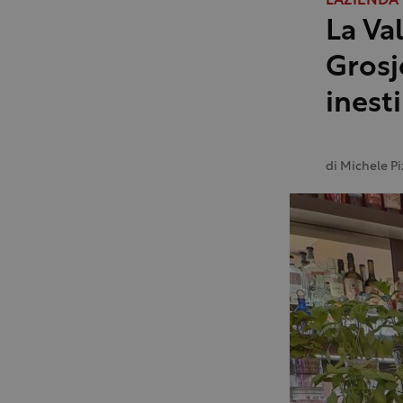
L'AZIENDA
La Va
Grosj
inest
di
Michele Pi