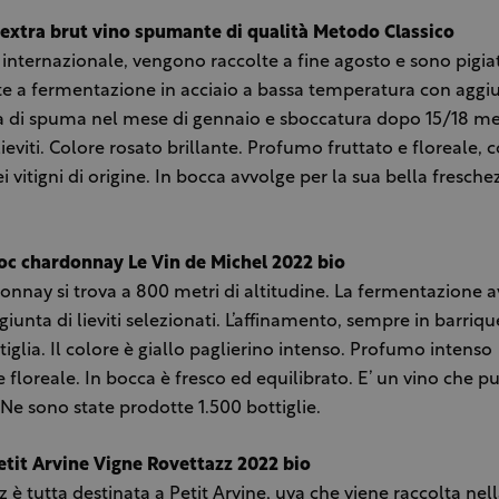
xtra brut vino spumante di qualità Metodo Classico
internazionale, vengono raccolte a fine agosto e sono pigiat
te a fermentazione in acciaio a bassa temperatura con aggiun
sa di spuma nel mese di gennaio e sboccatura dopo 15/18 me
ieviti. Colore rosato brillante. Profumo fruttato e floreale, 
ei vitigni di origine. In bocca avvolge per la sua bella fresch
doc chardonnay Le Vin de Michel 2022 bio
donnay si trova a 800 metri di altitudine. La fermentazione a
giunta di lieviti selezionati. L’affinamento, sempre in barriqu
tiglia. Il colore è giallo paglierino intenso. Profumo intenso
floreale. In bocca è fresco ed equilibrato. E’ un vino che p
Ne sono state prodotte 1.500 bottiglie.
etit Arvine Vigne Rovettazz 2022 bio
z è tutta destinata a Petit Arvine, uva che viene raccolta ne