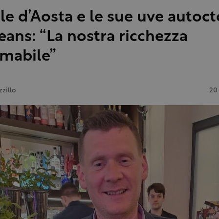
lle d’Aosta e le sue uve autoct
eans: “La nostra ricchezza
imabile”
zzillo
20