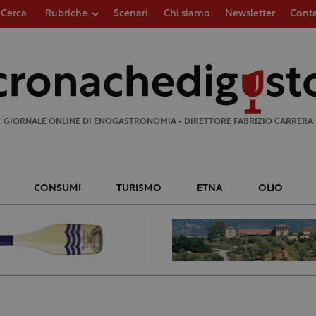
Cerca
Rubriche
Scenari
Chi siamo
Newsletter
Conta
Ricerca
per:
GIORNALE ONLINE DI ENOGASTRONOMIA • DIRETTORE FABRIZIO CARRERA
CONSUMI
TURISMO
ETNA
OLIO