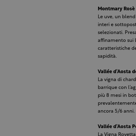
Montmary Rosè e
Le uve, un blend 
interi e sottopos
selezionati. Pre
affinamento sui l
caratteristiche d
sapidità.
Vallée d’Aosta 
La vigna di char
barrique con l’ag
più 8 mesi in bot
prevalentemente 
ancora 5/6 anni. 
Vallée d’Aosta P
La Vigna Rovetta