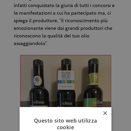
infatti conquistato la giuria di tutti i concorsi e
le manifestazioni a cui ha partecipato ma, ci
spiega il produttore, “il riconoscimento più
emozionante viene dai grandi produttori che
riconoscono la qualità del tuo olio
assaggiandolo”.
×
Questo sito web utilizza
cookie