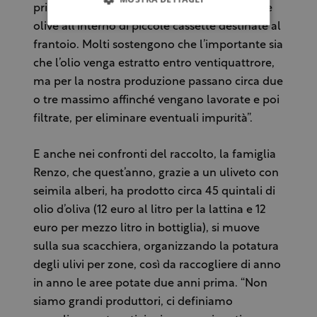
primi di ottobre – dice ancora – mettendo le
olive all’interno di piccole cassette destinate al
frantoio. Molti sostengono che l’importante sia
che l’olio venga estratto entro ventiquattrore,
ma per la nostra produzione passano circa due
o tre massimo affinché vengano lavorate e poi
filtrate, per eliminare eventuali impurità”.
E anche nei confronti del raccolto, la famiglia
Renzo, che quest’anno, grazie a un uliveto con
seimila alberi, ha prodotto circa 45 quintali di
olio d’oliva (12 euro al litro per la lattina e 12
euro per mezzo litro in bottiglia), si muove
sulla sua scacchiera, organizzando la potatura
degli ulivi per zone, così da raccogliere di anno
in anno le aree potate due anni prima. “Non
siamo grandi produttori, ci definiamo