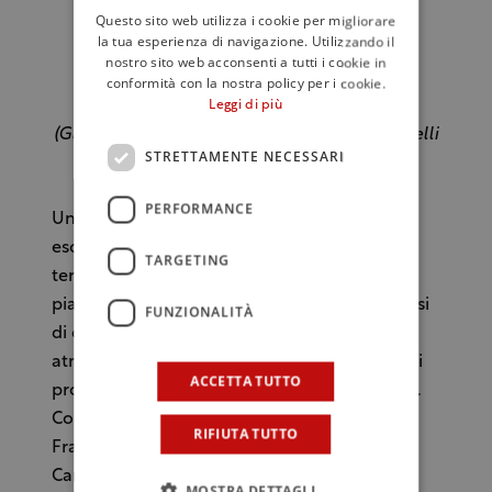
Questo sito web utilizza i cookie per migliorare
la tua esperienza di navigazione. Utilizzando il
nostro sito web acconsenti a tutti i cookie in
conformità con la nostra policy per i cookie.
Leggi di più
(Gli oli premiati dell’azienda OrOlio dei fratelli
STRETTAMENTE NECESSARI
Renzo)
PERFORMANCE
Un’azienda biologica, che utilizza
esclusivamente i concimi naturali della sua
TARGETING
terra evitando di stravolgere l’essenza della
pianta e del territorio circostante, avvalendosi
FUNZIONALITÀ
di continui monitoraggi contro gli agenti
atmosferici e patogeni. E le cultivar con cui si
ACCETTA TUTTO
produce l’olio sono un trionfo di biodiversità.
Come la dolce di Rossano, la Tummaredda,
RIFIUTA TUTTO
Frantoio, Leccino, Nocellara Messinese,
Carolea e Moragliolo. “Iniziamo la raccolta i
MOSTRA DETTAGLI