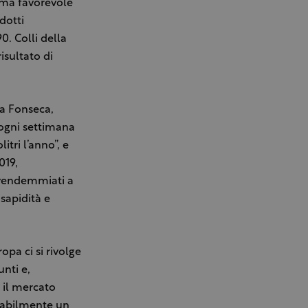
lima favorevole
dotti
0. Colli della
isultato di
ga Fonseca,
ogni settimana
itri l’anno”, e
019,
 vendemmiati a
sapidità e
opa ci si rivolge
nti e,
 il mercato
obabilmente un