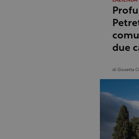
L'AZIENDA
Profu
Petre
comun
due c
di
Giosetta C