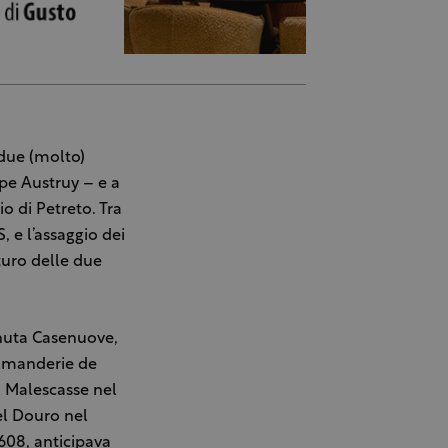
 due (molto)
ppe Austruy – e a
o di Petreto. Tra
, e l’assaggio dei
uturo delle due
enuta Casenuove,
ommanderie de
u Malescasse nel
el Douro nel
608, anticipava