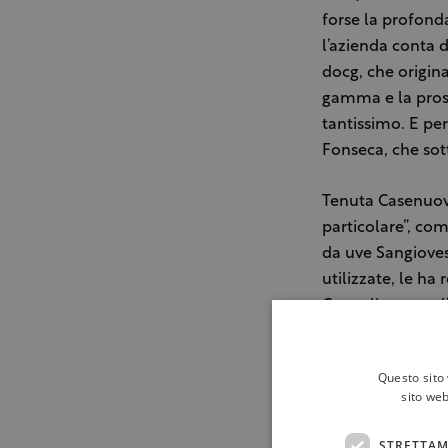
forse la profonda
l’azienda conta di
docg, che originan
gamma e la pros
tantissimo. E pe
Fonseca, che sott
Tenuta Casenuove 
particolare”, com
da uve Sangioves
utilizzate, le h
Conegliano per l’
bianche delle uv
Tenuta Isola nel G
Questo sito 
tenuta.
sito web
Aderente inoltre 
STRETTAM