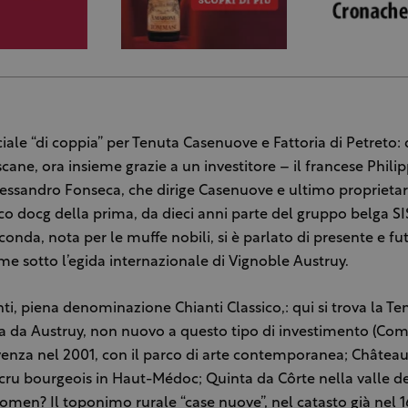
ciale “di coppia” per Tenuta Casenuove e Fattoria di Petreto:
scane, ora insieme grazie a un investitore – il francese Phili
lessandro Fonseca, che dirige Casenuove e ultimo proprietari
co docg della prima, da dieci anni parte del gruppo belga SIS
conda, nota per le muffe nobili, si è parlato di presente e f
e sotto l’egida internazionale di Vignoble Austruy.
ti, piena denominazione Chianti Classico,: qui si trova la T
ta da Austruy, non nuovo a questo tipo di investimento (C
venza nel 2001, con il parco di arte contemporanea; Châtea
l cru bourgeois in Haut-Médoc; Quinta da Côrte nella valle d
omen? Il toponimo rurale “case nuove”, nel catasto già nel 1