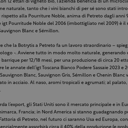
Con 12 ettari di vigneto bio, l’azienda beneficia di un microc
ne naturale, tanto che i vini bianchi di per sé sono stati intro
ispetto alla Pourriture Noble, anima di Petreto dagli anni 9
igt Pourritude Noble del 2006 (imbottigliato nel 2009) è il r
Sauvignon Blanc e Sémillon.
 che la Botrytis a Petreto fa un lavoro straordinario – spie
logo -. Avviene tutto in modo molto naturale, generando 
e barrique per 12/18 mesi, per una produzione di circa 20 ettol
re le annate dell’igt Toscana Bianco Podere Sassaie 2023 e 2
 Sauvignon Blanc, Sauvignon Gris, Sémillon e Chenin Blanc
 in acciaio. Al naso, aromi tropicali e agrumati; al palato, 
.
da l’export, gli Stati Uniti sono il mercato principale e in Eur
animarca, Francia; in Nord America si stanno guadagnando pu
Fattoria di Petreto, nel futuro ci saranno Usa ed Europa, con
denzialmente assorbirà circa il 40% della produzione (e pr