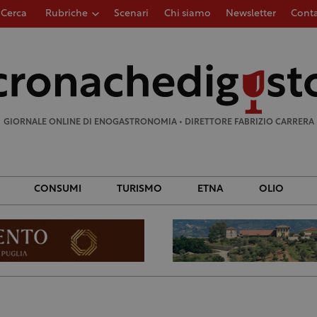
Cerca
Rubriche
Scenari
Chi siamo
Newsletter
Conta
Ricerca
per:
GIORNALE ONLINE DI ENOGASTRONOMIA • DIRETTORE FABRIZIO CARRERA
CONSUMI
TURISMO
ETNA
OLIO