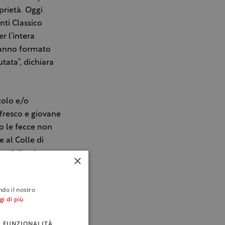
prietà. Oggi
nti Classico
r l’intera
hanno formato
tata”, dichiara
colo e/o
 fresco e giovane
o le fecce non
 al Colle di
a, dalle vinacce
×
oglio Nero dalla
a) a vinificare in
ndo il nostro
gi di più
distretto nato
FUNZIONALITÀ