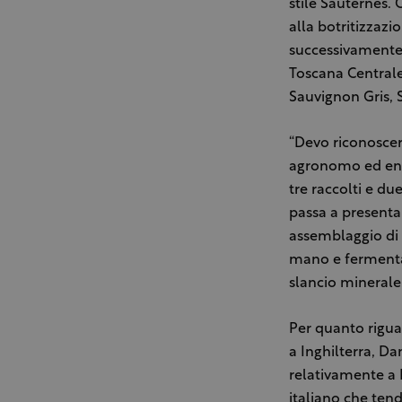
stile Sauternes. 
alla botritizzazio
successivamente r
Toscana Centrale 
Sauvignon Gris, 
“Devo riconoscere
agronomo ed eno
tre raccolti e du
passa a presenta
assemblaggio di
mano e fermentato
slancio minerale
Per quanto riguar
a Inghilterra, D
relativamente a 
italiano che ten