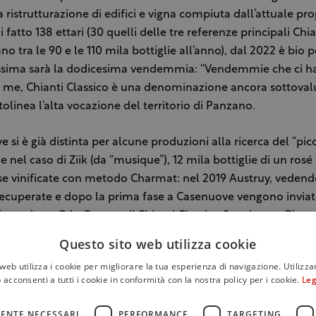
 ristrutturazione di edifici e vigna compiuta dall’attuale pro
 fatto 138 ettari (30 quelli delle tre referenze principali Chia
o tra le 90 e le 110 mila bottiglie all’anno), dal 2022 è bio pe
sima sarà la dodicesima vendemmia: “Vendemmie che ci 
r me, Chianti Classico è una denominazione ancora sottovalu
olinea l’alta vocazione del territorio di Panzano.
si è già distinta per alcune produzioni alla ricerca del “pic
e nel caso di Ziik (da “musique”), 12 mila bottiglie di un rosé
e vinificate con metodo Charmat: nel 2019 Austruy, vedend
a recuperate e dopo la prima fase a Casenuove vengono inviate
autoclave. O la Grappa di Chianti Classico Sangiovese Riserv
e della Gran Selezione o, ancora, il Toscana igt Ansonica Sc
Questo sito web utilizza cookie
iglio, raccolto alle 5 del mattino e portato (a spalla nell’isol
web utilizza i cookie per migliorare la tua esperienza di navigazione. Utilizza
 acconsenti a tutti i cookie in conformità con la nostra policy per i cookie.
Leg
all’Unione Viticoltori di Panzano in Chianti, una sorta di bio
ENTE NECESSARI
PERFORMANCE
TARGETING