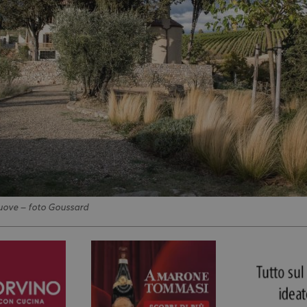
uove – foto Goussard