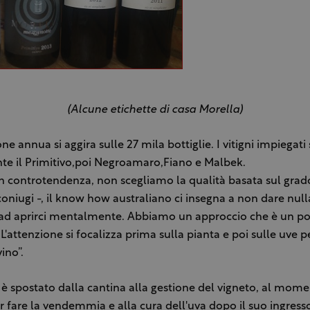
(Alcune etichette di casa Morella)
ne annua si aggira sulle 27 mila bottiglie. I vitigni impiegati
te il Primitivo,poi Negroamaro,Fiano e Malbek.
 controtendenza, non scegliamo la qualità basata sul grado
coniugi -, il know how australiano ci insegna a non dare null
ad aprirci mentalmente. Abbiamo un approccio che è un po'
. L'attenzione si focalizza prima sulla pianta e poi sulle uve 
ino”.
i è spostato dalla cantina alla gestione del vigneto, al mom
r fare la vendemmia e alla cura dell'uva dopo il suo ingresso