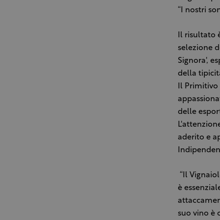
“I nostri so
Il risultato
selezione de
Signora', e
della tipici
Il Primitiv
appassionato
delle espor
L'attenzione
aderito e a
Indipendent
“Il Vignaio
è essenzial
attaccamento
suo vino è 