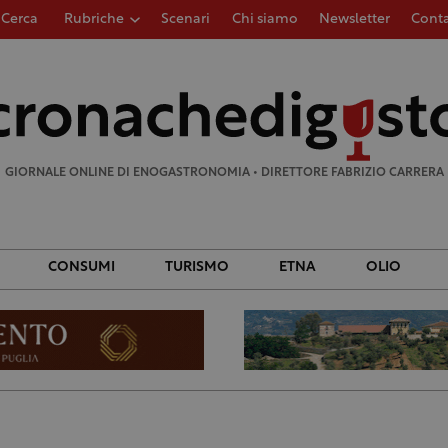
Cerca
Rubriche
Scenari
Chi siamo
Newsletter
Conta
Ricerca
per:
GIORNALE ONLINE DI ENOGASTRONOMIA • DIRETTORE FABRIZIO CARRERA
CONSUMI
TURISMO
ETNA
OLIO