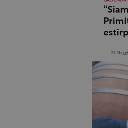
L'AZIENDA
“Siam
Primit
estir
25 Maggi