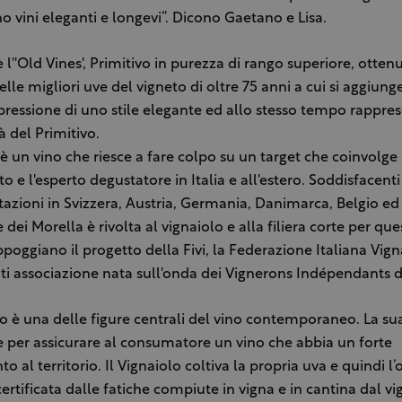
no vini eleganti e longevi”. Dicono Gaetano e Lisa.
 è l''Old Vines', Primitivo in purezza di rango superiore, otten
lle migliori uve del vigneto di oltre 75 anni a cui si aggiunge
spressione di uno stile elegante ed allo stesso tempo rappre
tà del Primitivo.
o è un vino che riesce a fare colpo su un target che coinvolge
 e l'esperto degustatore in Italia e all'estero. Soddisfacenti
tazioni in Svizzera, Austria, Germania, Danimarca, Belgio ed
 dei Morella è rivolta al vignaiolo e alla filiera corte per q
ppoggiano il progetto della Fivi, la Federazione Italiana Vign
i associazione nata sull'onda dei Vignerons Indépendants d
lo è una delle figure centrali del vino contemporaneo. La su
e per assicurare al consumatore un vino che abbia un forte
 al territorio. Il Vignaiolo coltiva la propria uva e quindi l’
certificata dalle fatiche compiute in vigna e in cantina dal v