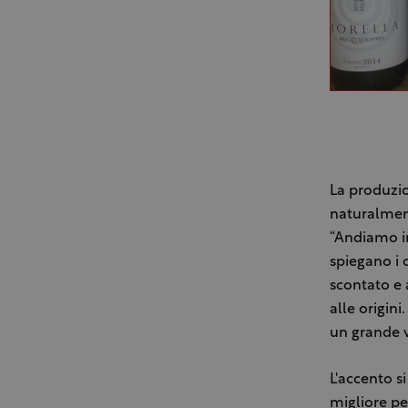
La produzio
naturalmen
“Andiamo in
spiegano i 
scontato e 
alle origini
un grande v
L'accento s
migliore pe