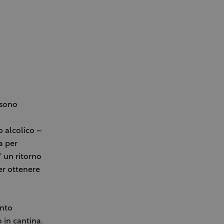
 sono
 alcolico –
a per
 un ritorno
per ottenere
ento
 in cantina.