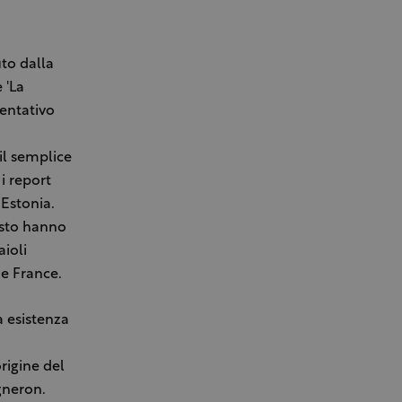
uto dalla
 'La
sentativo
 il semplice
 i report
 Estonia.
uesto hanno
aioli
e France.
a esistenza
origine del
igneron.