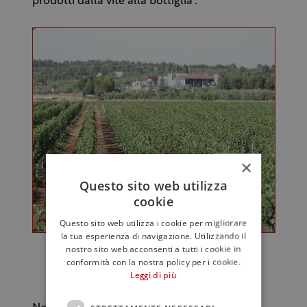
prodotti dalla vite alla bottiglia”.
×
Questo sito web utilizza
cookie
Questo sito web utilizza i cookie per migliorare
la tua esperienza di navigazione. Utilizzando il
nostro sito web acconsenti a tutti i cookie in
conformità con la nostra policy per i cookie.
(I vigneti e la cantina di Torrevento)
Leggi di più