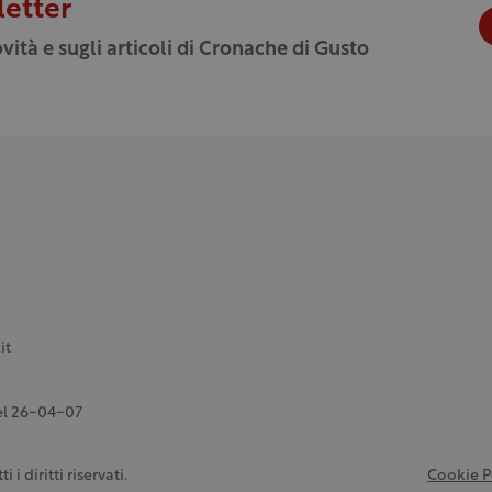
letter
vità e sugli articoli di Cronache di Gusto
it
del 26-04-07
 diritti riservati.
Cookie P