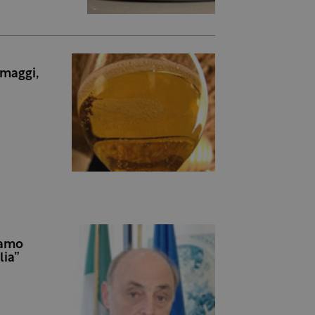
maggi,
iamo
lia”