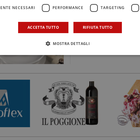
ENTE NECESSARI
PERFORMANCE
TARGETING
NUMERO 63 DEL 29/05/2008
L´INIZIATIVA Vino, che e
ACCETTA TUTTO
RIFIUTA TUTTO
MOSTRA DETTAGLI