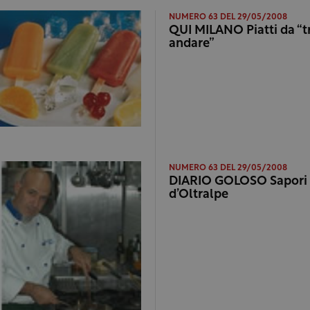
NUMERO 63 DEL 29/05/2008
QUI MILANO Piatti da “
andare”
NUMERO 63 DEL 29/05/2008
DIARIO GOLOSO Sapori
d’Oltralpe