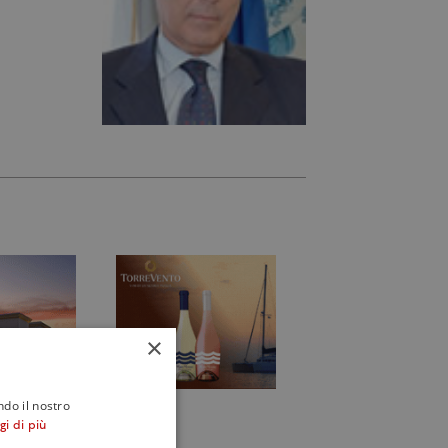
×
ndo il nostro
gi di più