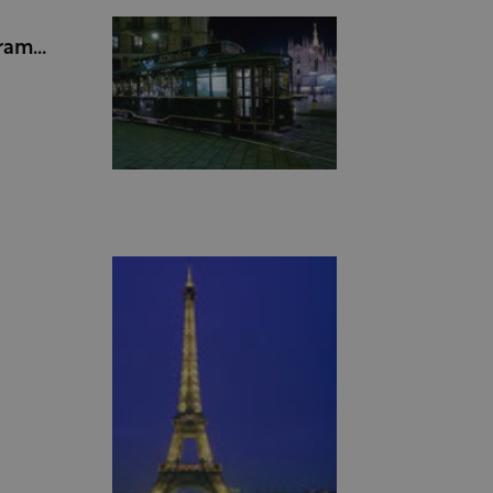
tram…