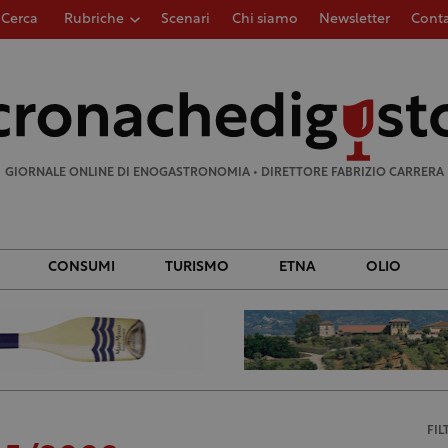
Cerca
Rubriche
Scenari
Chi siamo
Newsletter
Conta
Ricerca
per:
GIORNALE ONLINE DI ENOGASTRONOMIA • DIRETTORE FABRIZIO CARRERA
CONSUMI
TURISMO
ETNA
OLIO
FIL