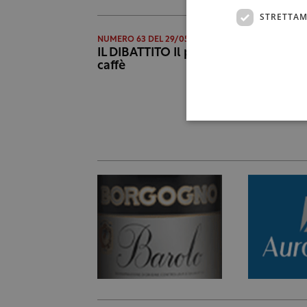
STRETTAM
NUMERO 63 DEL 29/05/2008
IL DIBATTITO Il paradosso del
caffè