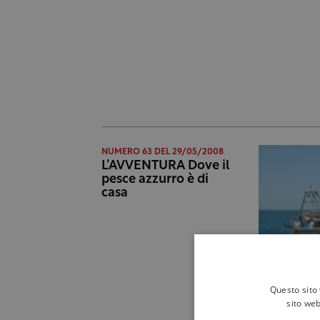
NUMERO 63 DEL 29/05/2008
L’AVVENTURA Dove il
pesce azzurro è di
casa
Questo sito 
sito web