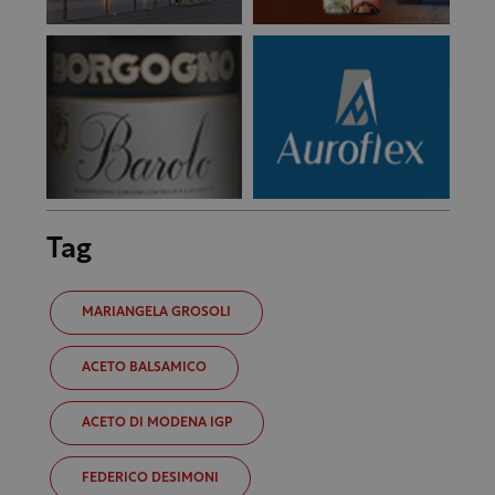
Tag
MARIANGELA GROSOLI
ACETO BALSAMICO
ACETO DI MODENA IGP
FEDERICO DESIMONI