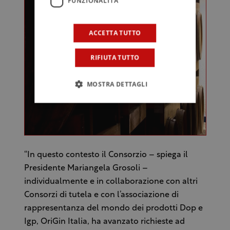
FUNZIONALITÀ
ACCETTA TUTTO
RIFIUTA TUTTO
MOSTRA DETTAGLI
“In questo contesto il Consorzio – spiega il
Presidente Mariangela Grosoli –
individualmente e in collaborazione con altri
Consorzi di tutela e con l’associazione di
rappresentanza del mondo dei prodotti Dop e
Igp, OriGin Italia, ha avanzato richieste ad