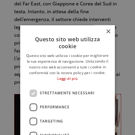
del Far East, con Giappone e Corea del Sud in
testa. Intanto, in attesa della fine
dell’emergenza, il settore chiede interventi
legislativi e provvedimenti di natura generale
×
come contributi per il sostegno dell’ammasso
Questo sito web utilizza
privato, lo strumento del pegno rotativo per
cookie
facilitare l’accesso al credito bancario e
Questo sito web utilizza i cookie per migliorare
l’investimento di fondi importanti per un
la tua esperienza di navigazione. Utilizzando il
nostro sito web acconsenti a tutti i cookie in
progetto di rilancio e promozione del
conformità con la nostra policy per i cookie.
segmento ho.re.ca. dedicato precipuamente ai
Leggi di più
prodotti Dop e Igp.
STRETTAMENTE NECESSARI
PERFORMANCE
TARGETING