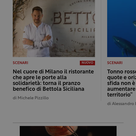
SCENARI
SCENARI
NUOVO
Nel cuore di Milano il ristorante
Tonno rosso
che apre le porte alla
quote e ori
solidarietà: torna il pranzo
sfida non è
benefico di Bettola Siciliana
aumentare i
territorio”
di
Michele Pizzillo
di
Alessandro 