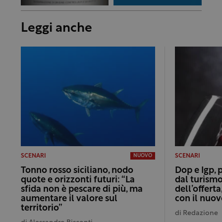
Leggi anche
SCENARI
SCENARI
NUOVO
Tonno rosso siciliano, nodo
Dop e Igp, 
quote e orizzonti futuri: “La
dal turismo
sfida non è pescare di più, ma
dell’offert
aumentare il valore sul
con il nuo
territorio”
di
Redazione