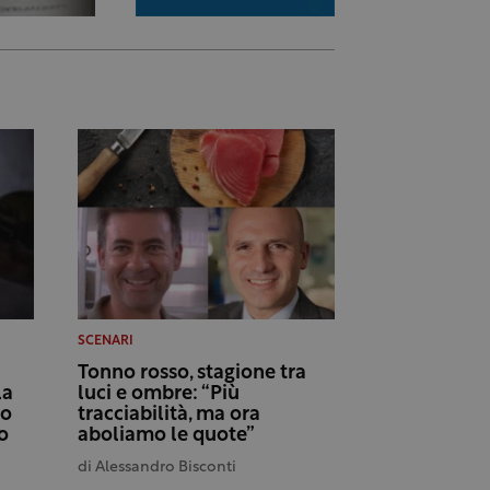
SCENARI
Tonno rosso, stagione tra
la
luci e ombre: “Più
co
tracciabilità, ma ora
o
aboliamo le quote”
di
Alessandro Bisconti