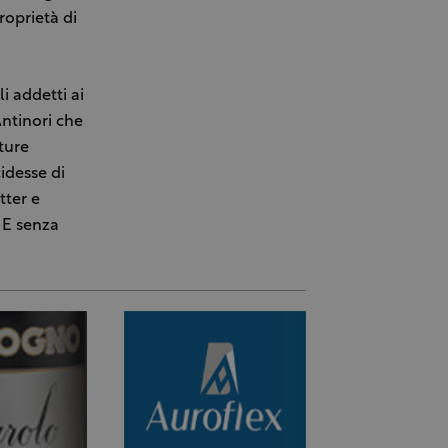
roprietà di
i addetti ai
ntinori che
ture
idesse di
tter e
. E senza