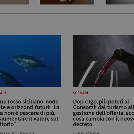
ARI
SCENARI
no rosso siciliano, nodo
Dop e Igp, più poteri ai
te e orizzonti futuri: “La
Consorzi: dal turismo al
da non è pescare di più,
gestione dell’offerta, ec
aumentare il valore sul
cosa cambia con il nuov
itorio”
decreto
essandro Bisconti
di
Redazione