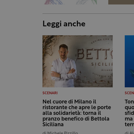
Leggi anche
SCENARI
SCEN
Nel cuore di Milano il
Ton
ristorante che apre le porte
quo
alla solidarietà: torna il
sfi
pranzo benefico di Bettola
ma 
Siciliana
terr
di
Michele Pizzillo
di
Al