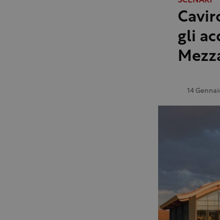
SCENARI
Cavir
gli a
Mezz
14 Gennai