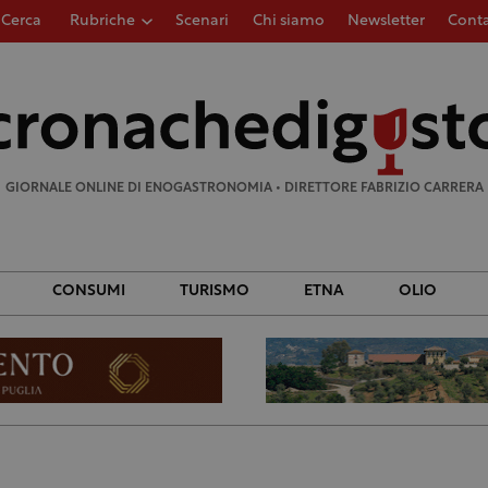
Cerca
Rubriche
Scenari
Chi siamo
Newsletter
Conta
Ricerca
per:
GIORNALE ONLINE DI ENOGASTRONOMIA • DIRETTORE FABRIZIO CARRERA
CONSUMI
TURISMO
ETNA
OLIO