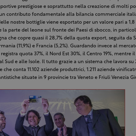
sportive prestigiose e soprattutto nella creazione di molti pos
 un contributo fondamentale alla bilancia commerciale itali
elle nostre bottiglie viene esportato per un valore pari a 1,8 
e la parte del leone sul fronte dei Paesi di sbocco, in particol
na che copre quasi il 28,7% della quota export, seguita da St
rmania (11,9%) e Francia (5,2%). Guardando invece al mercato
registra quota 37%, il Nord Est 30%, il Centro 19%, mentre i
al Sud e alle Isole. Il tutto grazie a un sistema che lavora su
i e che conta 11.102 aziende produttrici, 1.211 aziende vinificat
tistiche situate in 9 provincie tra Veneto e Friuli Venezia Gi