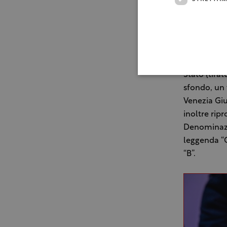
sistema pro
E’ stato in
dell’Italia
Prosecco: u
Stato (tirat
sfondo, un t
Venezia Giu
inoltre rip
Denominazi
leggenda “Co
“B”.