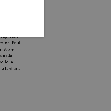
prima Zecca
 Doc
 Zecca dello
 Alpi sullo
e, del Friuli
nistra è
a della
ollo la
e tariffaria