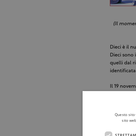
(Il moment
Dieci è il 
Dieci sono i
quelli dal
identificata
Il 19 novem
Stefano Zan
Prosecco c
processo di
Questo sito 
milioni di b
sito web
giorno del 
ambasciator
STRETTAM