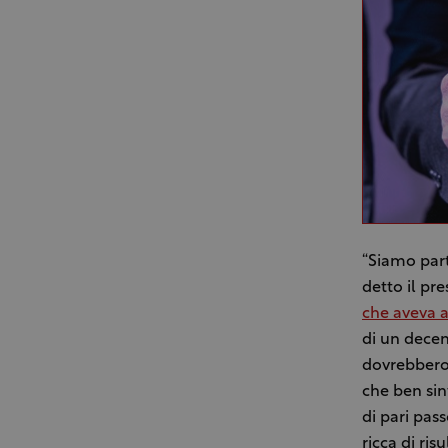
“Siamo part
detto il pr
che aveva a
di un decen
dovrebbero 
che ben sin
di pari pas
ricca di ri