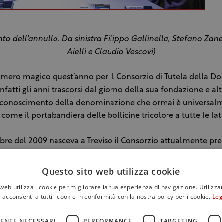
o dell'annullo. Da sinistra Filippo Gallinella, Stefano Zan
Aielli e Claudio Vescovi)
numero magico quest’anno per il Consorzio di Tutela della Do
nfatti gli anni trascorsi dal giorno della sua fondazione e alt
 riconoscimento della denominazione che ormai è universal
 come il portabandiera delle bollicine tricolore a tutte le lat
bre del 2009 nasceva a Treviso il Consorzio attualmente pr
ette, appena qualche mese dopo quel 17 luglio che ha sanci
ome Denominazione di Origine Controllata, avviando un ina
Questo sito web utilizza cookie
 crescita quantitativa e qualitativa che nel 2018 si riassume 
web utilizza i cookie per migliorare la tua esperienza di navigazione. Utilizza
ottiglie per un valore pari a 2,4 miliardi di euro. E che propr
 acconsenti a tutti i cookie in conformità con la nostra policy per i cookie.
Leg
decimo anniversario del Consorzio ribadisce il suo status di
e del made in Italy enoico entrando nel novero delle “Ecce
ENTE NECESSARI
PERFORMANCE
TARGETING