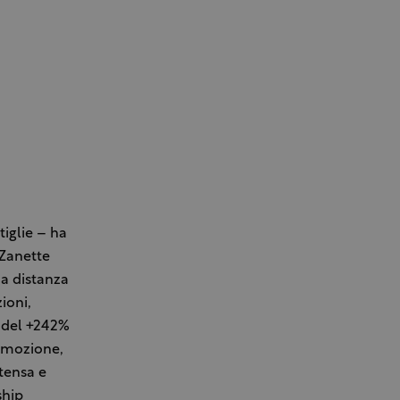
tiglie – ha
 Zanette
 a distanza
ioni,
e del +242%
romozione,
tensa e
ship