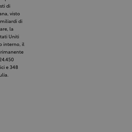
ti di
ana, visto
miliardi di
are, la
ati Uniti
 interno, il
l rimanente
 24.450
rici e 348
ulia.