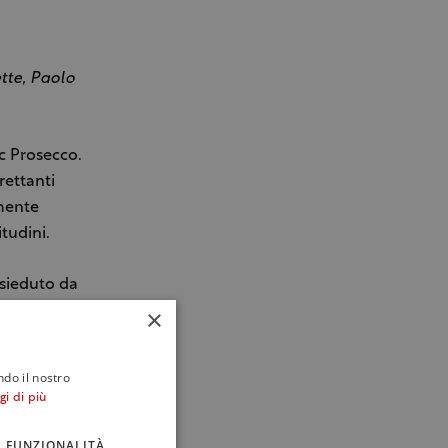
ette, Paolo
c Prosecco.
rettanti
mente
itudini.
esieduto da
to il
×
rrestabile
in oltre 464
ndo il nostro
io nel
gi di più
llenze del
FUNZIONALITÀ