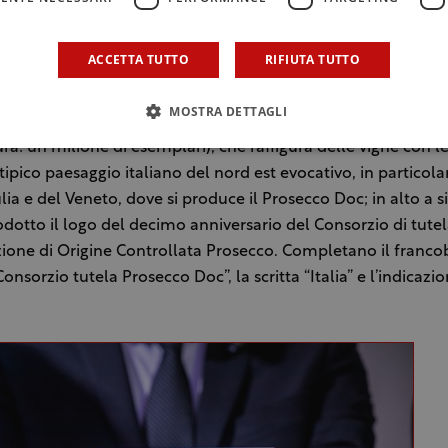
duttivo ed economico” di Poste Italiane.
ACCETTA TUTTO
RIFIUTA TUTTO
fatti presentato oggi a Roma, presso il Palazzo storico della 
 unita, il francobollo celebrativo dedicato al decennale della
MOSTRA DETTAGLI
na carta-valore postale, stampata dall’Istituto Poligrafico e
ura: un milione di esemplari), che raffigura delle vigne con le
ipico paesaggio italiano del nord est evocativo, in particolar
lia e del Veneto, dove si produce il Prosecco Doc; in alto a si
rodotto il logo del decimo anniversario del Consorzio di tutel
one di Origine Controllata Prosecco. Completano il francob
nsorzio tutela Prosecco Doc”, la scritta “Italia” e l’indicazion