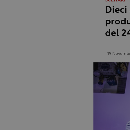
SCENARI
Dieci
produ
del 2
19 Novembr