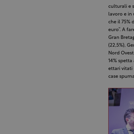
culturali e 
lavoro e in
che il 75% d
euro”. A far
Gran Bretag
(22,5%), Ge
Nord Ovest 
14% spetta 
ettari vitat
case spuman