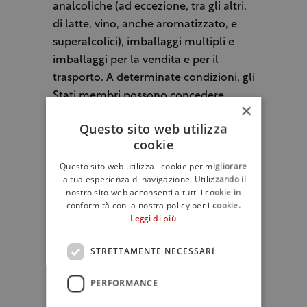
analcoliche (ad eccezione, tra gli altri,
di latte, vino, anche aromatizzato, e
superalcolici), imballaggi multipli e
imballaggi per la vendita e per il
trasporto. A determinate condizioni, gli
Stati membri possono concedere
×
deroghe di cinque anni a questi
Questo sito web utilizza
requisiti.
cookie
Questo sito web utilizza i cookie per migliorare
I distributori finali di
bevande e
la tua esperienza di navigazione. Utilizzando il
alimenti
da asporto dovranno dare ai
nostro sito web acconsenti a tutti i cookie in
consumatori la possibilità di utilizzare i
conformità con la nostra policy per i cookie.
Leggi di più
loro contenitori e adoperarsi per offrire
il 10 % dei prodotti in un formato di
STRETTAMENTE NECESSARI
imballaggio riutilizzabile entro il 2030.
PERFORMANCE
Infine, entro il 2029, il 90% dei