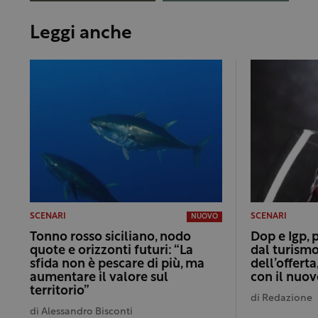
Leggi anche
SCENARI
SCENARI
NUOVO
Tonno rosso siciliano, nodo
Dop e Igp, 
quote e orizzonti futuri: “La
dal turismo
sfida non è pescare di più, ma
dell’offert
aumentare il valore sul
con il nuo
territorio”
di
Redazione
di
Alessandro Bisconti