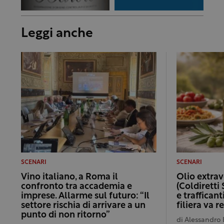
Leggi anche
SCENARI
SCENARI
Vino italiano, a Roma il
Olio extrav
confronto tra accademia e
(Coldiretti 
imprese. Allarme sul futuro: “Il
e trafficant
settore rischia di arrivare a un
filiera va 
punto di non ritorno”
di
Alessandro 