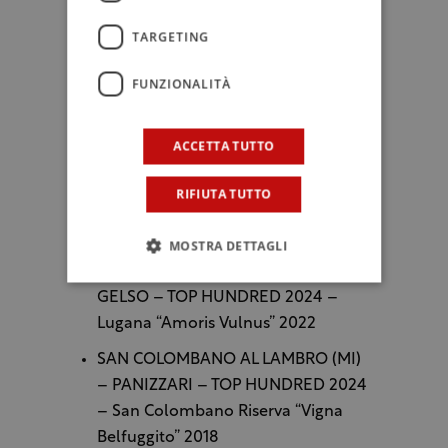
TOP HUNDRED 2024 – Capriano del
Colle Bianco 2023
TARGETING
MANERBA DEL GARDA (BS) –
FUNZIONALITÀ
AVANZI – TOP HUNDRED 2024 –
Riviera del Garda Classico Valtènesi
ACCETTA TUTTO
Chiaretto “Rosavero” 2023
PONCARALE (BS) – SAN BERNARDO
RIFIUTA TUTTO
– TOP HUNDRED 2024 – Spumante
Brut Metodo Classico “Alma Maria”
MOSTRA DETTAGLI
POZZOLENGO (BS) – ANTICO
GELSO – TOP HUNDRED 2024 –
Lugana “Amoris Vulnus” 2022
SAN COLOMBANO AL LAMBRO (MI)
– PANIZZARI – TOP HUNDRED 2024
– San Colombano Riserva “Vigna
Belfuggito” 2018