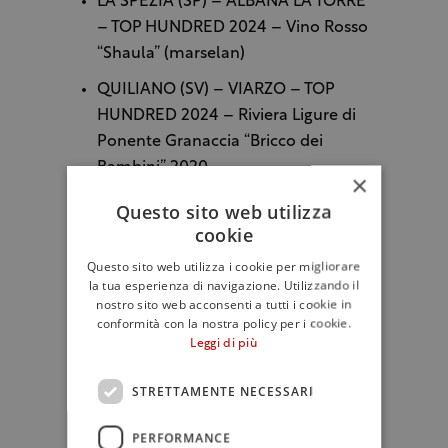
LA SPEZIA (SP) – ALBANA LA TORRE
– TOP HUNDRED 2024 – Vino Rosso
“Shaula” (marselan)
QUILIANO (SV) – VIARZO – TOP
HUNDRED 2024 – Riviera Ligure di
Ponente Granaccia “Bricco dei
Bambini” 2020
×
Questo sito web utilizza
cookie
LOMBARDIA
Questo sito web utilizza i cookie per migliorare
la tua esperienza di navigazione. Utilizzando il
SCANZOROSCIATE (BG) –
nostro sito web acconsenti a tutti i cookie in
PAGNONCELLI FOLCIERI – TOP
conformità con la nostra policy per i cookie.
HUNDRED 2024 – Moscato di
Leggi di più
Scanzo 2018 TOP DEI TOP PASSITI
STRETTAMENTE NECESSARI
CAPRIANO DEL COLLE (BS) –
BECCALOSSI
PERFORMANCE