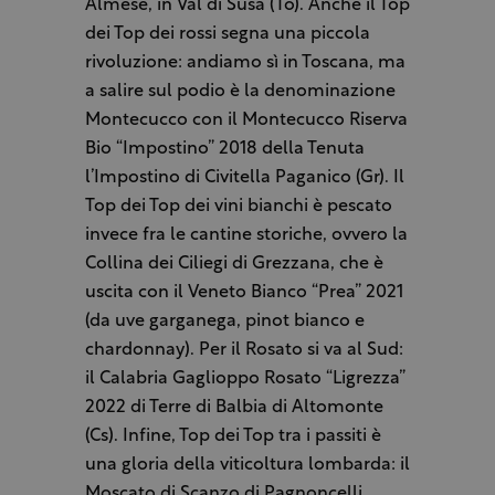
Almese, in Val di Susa (To). Anche il Top
dei Top dei rossi segna una piccola
rivoluzione: andiamo sì in Toscana, ma
a salire sul podio è la denominazione
Montecucco con il Montecucco Riserva
Bio “Impostino” 2018 della Tenuta
l’Impostino di Civitella Paganico (Gr). Il
Top dei Top dei vini bianchi è pescato
invece fra le cantine storiche, ovvero la
Collina dei Ciliegi di Grezzana, che è
uscita con il Veneto Bianco “Prea” 2021
(da uve garganega, pinot bianco e
chardonnay). Per il Rosato si va al Sud:
il Calabria Gaglioppo Rosato “Ligrezza”
2022 di Terre di Balbia di Altomonte
(Cs). Infine, Top dei Top tra i passiti è
una gloria della viticoltura lombarda: il
Moscato di Scanzo di Pagnoncelli