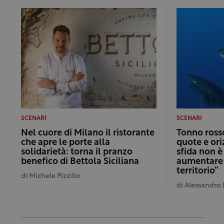
SCENARI
SCENARI
Nel cuore di Milano il ristorante
Tonno rosso
che apre le porte alla
quote e ori
solidarietà: torna il pranzo
sfida non è
benefico di Bettola Siciliana
aumentare i
territorio”
di
Michele Pizzillo
di
Alessandro 