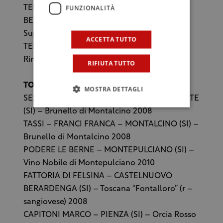
FUNZIONALITÀ
TENUTA VILLA TRENTOLA – CAPOCOLLE DI
BERTINORO (FC) – Sangiovese di Romagna
Superiore Riserva “Il Moro” 2009
ACCETTA TUTTO
TERRE DI FIUME – CORIANO (RN) – Colli di
Rimini Rebola “Ferianus” 2011
RIFIUTA TUTTO
TOSCANA
MOSTRA DETTAGLI
SESTA DI SOPRA – CASTELNUOVO DELL’ABATE
(SI) – Brunello di Montalcino 2008
TASSI – FRANCI FRANCA – MONTALCINO (SI) –
Brunello di Montalcino 2008
PODERE LE BERNE – MONTEPULCIANO (SI) –
Vino Nobile di Montepulciano 2010
FATTORIA DI FELSINA – CASTELNUOVO
BERARDENGA (SI) – Toscana “Fontalloro” (r –
sangiovese) 2008
CAPITONI MARCO – PIENZA (SI) – Orcia Rosso