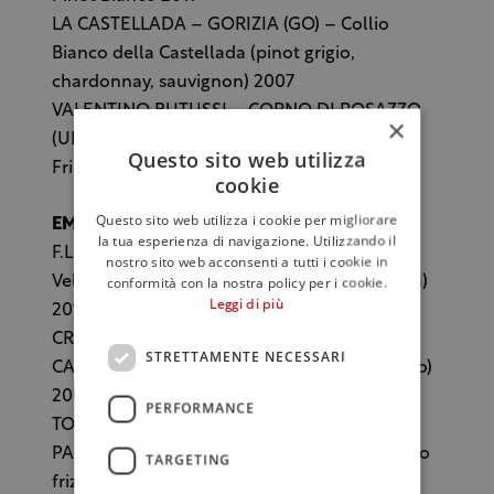
LA CASTELLADA – GORIZIA (GO) – Collio
Bianco della Castellada (pinot grigio,
chardonnay, sauvignon) 2007
VALENTINO BUTUSSI – CORNO DI ROSAZZO
×
(UD) – Colli Orientali del Friuli Verduzzo
Questo sito web utilizza
Friulano 2008
cookie
Questo sito web utilizza i cookie per migliorare
EMILIA ROMAGNA
la tua esperienza di navigazione. Utilizzando il
F.LLI BONELLI – RIVERGARO (PC) – Terre di
nostro sito web acconsenti a tutti i cookie in
conformità con la nostra policy per i cookie.
Veleja Rosso “Due Querce” (barbera, croatina)
Leggi di più
2010
CROCI TENUTA VITIVINICOLA –
STRETTAMENTE NECESSARI
CASTELL’ARQUATO (PC) – Lubigo (b – ortrugo)
2009
PERFORMANCE
TOMASETTI FAMILY WINERY – POLESINE
PARMENSE (PR) – La Cantante (r – lambrusco
TARGETING
frizzante)