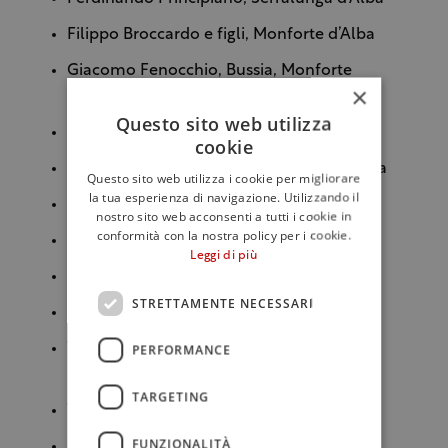
Filippo Broccardo e figli, Monforte d’Alba
Giacomo Fenocchio, Bussia, Monforte
×
d’Alba
Questo sito web utilizza
La Spinetta, Campè Vursù
cookie
Paolo Conterno, Ginestra, Monforte d’Alba
Questo sito web utilizza i cookie per migliorare
la tua esperienza di navigazione. Utilizzando il
Poderi Luigi Einaudi, Cannubi, Barolo
nostro sito web acconsenti a tutti i cookie in
conformità con la nostra policy per i cookie.
Prunotto, Bussia, Monforte d’Alba
Leggi di più
Rosoretto
STRETTAMENTE NECESSARI
Seghesio, Ginestra, Monforte d’Alba
PERFORMANCE
Vietti, Rocche di Castiglione, Castiglione
Falletto
TARGETING
Villadoria, Serralunga d’Alba
FUNZIONALITÀ
Amalia Cascina in Langa, Le Coste di