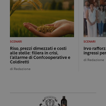
SCENARI
SCENARI
Riso, prezzi dimezzati e costi
Irvo rafforz
alle stelle: filiera in crisi,
ingressi per
l’allarme di Confcooperative e
di
Redazione
Coldiretti
di
Redazione