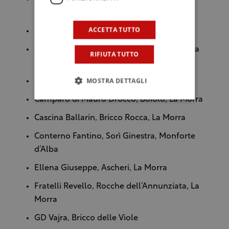
Monforte, Monforte d’Alba
ACCETTA TUTTO
Andrea Oberto, Brunate, La Morra
Andrea Oberto, Rocche dell’Annunziata, La
RIFIUTA TUTTO
Morra
MOSTRA DETTAGLI
Anna Maria Abbona
Camparo di Mauro Drocco, Boiolo, La Morra
Cascina Ballarin, Bricco Rocca, La Morra
Conterno Fantino, Sorì Ginestra, Monforte
d’Alba
Ellena Giuseppe, Ascheri, La Morra
Fratelli Revello, Rocche dell’Annunziata, La
Morra
GD Vajra, Bricco delle Viole